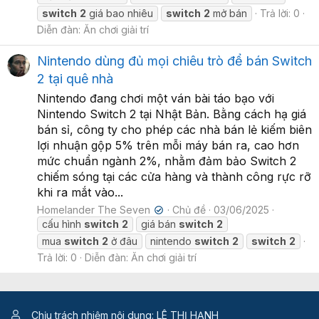
switch
2
giá bao nhiêu
switch
2
mở bán
Trả lời: 0
Diễn đàn:
Ăn chơi giải trí
Nintendo dùng đủ mọi chiêu trò để bán Switch
2 tại quê nhà
Nintendo đang chơi một ván bài táo bạo với
Nintendo Switch 2 tại Nhật Bản. Bằng cách hạ giá
bán sỉ, công ty cho phép các nhà bán lẻ kiếm biên
lợi nhuận gộp 5% trên mỗi máy bán ra, cao hơn
mức chuẩn ngành 2%, nhằm đảm bảo Switch 2
chiếm sóng tại các cửa hàng và thành công rực rỡ
khi ra mắt vào...
Homelander The Seven
Chủ đề
03/06/2025
✔
cấu hình
switch
2
giá bán
switch
2
mua
switch
2
ở đâu
nintendo
switch
2
switch
2
Trả lời: 0
Diễn đàn:
Ăn chơi giải trí
Chịu trách nhiệm nội dung: LÊ THỊ HẠNH