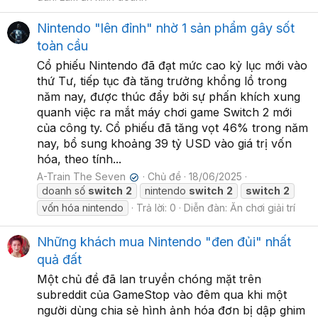
Nintendo "lên đỉnh" nhờ 1 sản phẩm gây sốt
toàn cầu
Cổ phiếu Nintendo đã đạt mức cao kỷ lục mới vào
thứ Tư, tiếp tục đà tăng trưởng khổng lồ trong
năm nay, được thúc đẩy bởi sự phấn khích xung
quanh việc ra mắt máy chơi game Switch 2 mới
của công ty. Cổ phiếu đã tăng vọt 46% trong năm
nay, bổ sung khoảng 39 tỷ USD vào giá trị vốn
hóa, theo tính...
A-Train The Seven
Chủ đề
18/06/2025
✔
doanh số
switch
2
nintendo
switch
2
switch
2
vốn hóa nintendo
Trả lời: 0
Diễn đàn:
Ăn chơi giải trí
Những khách mua Nintendo "đen đủi" nhất
quả đất
Một chủ đề đã lan truyền chóng mặt trên
subreddit của GameStop vào đêm qua khi một
người dùng chia sẻ hình ảnh hóa đơn bị dập ghim