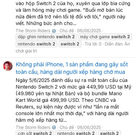
vào hộp Switch 2 của họ, xuyên qua lớp bìa cứng
và làm hỏng máy chơi game. "Buổi mở bán lúc
nửa đêm đã trở nên tồi tệ đối với tôi," người này
viết. Những bức ảnh cho...
The Storm Riders
Chủ đề
06/06/2025
✔
dập ghim nintendo
switch
2
máy chơi game
switch
2
nintendo
switch
2
switch
2
Trả lời: 0
Diễn đàn:
Ăn
chơi giải trí
Không phải iPhone, 1 sản phẩm đang gây sốt
toàn cầu, hàng dài người xếp hàng chờ mua
Ngày 5/6/2025 đánh dấu sự ra mắt toàn cầu của
Nintendo Switch 2 với mức giá 449,99 USD tại Mỹ
(49.980 yên tại Nhật Bản) và bộ bundle Mario
Kart World giá 499,99 USD. Theo CNBC và
Reuters, sự kiện này được ví như “lần ra mắt
console lớn nhất mọi thời đại,” với hàng dài người
hâm mộ xếp hàng từ...
The Storm Riders
Chủ đề
06/06/2025
✔
cơn sốt
switch
2
nintendo
switch
2
switch
2