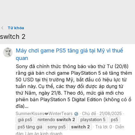
Từ khóa
switch 2
Máy chơi game PS5 tăng giá tại Mỹ vì thuế
quan
Sony đã chính thức thông báo vào thứ Tư (20/8)
rằng giá bán chơi game PlayStation 5 sẽ tăng thêm
50 USD tại thị trường Mỹ, bắt đầu có hiệu lực từ
tuần này. Cụ thể, các thay đổi được áp dụng từ
thứ Năm, ngày 21/8. Theo đó, mức giá mới cho
phiên bản PlayStation 5 Digital Edition (không có ổ
đĩa)...
SummerKisses❤️WinterTears
Chủ đề
21/08/2025
✔
giá ps5
nintendo
switch
2
playstation 5
ps5
ps5 tăng giá
sony ps5
switch
2
Trả lời: 0
Diễn
đàn:
Làm ăn kinh doanh