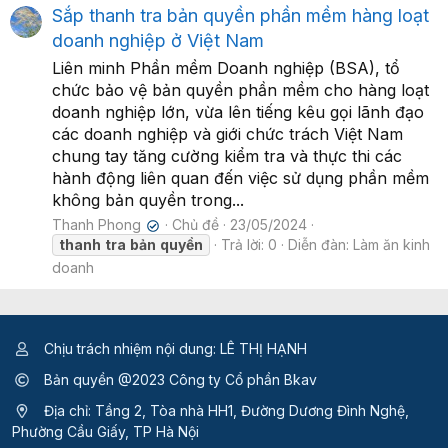
Sắp thanh tra bản quyền phần mềm hàng loạt
doanh nghiệp ở Việt Nam
Liên minh Phần mềm Doanh nghiệp (BSA), tổ
chức bảo vệ bản quyền phần mềm cho hàng loạt
doanh nghiệp lớn, vừa lên tiếng kêu gọi lãnh đạo
các doanh nghiệp và giới chức trách Việt Nam
chung tay tăng cường kiểm tra và thực thi các
hành động liên quan đến việc sử dụng phần mềm
không bản quyền trong...
Thanh Phong
Chủ đề
23/05/2024
✔
thanh
tra
bản
quyền
Trả lời: 0
Diễn đàn:
Làm ăn kinh
doanh
Chịu trách nhiệm nội dung: LÊ THỊ HẠNH
Bản quyền @2023 Công ty Cổ phần Bkav
Địa chỉ: Tầng 2, Tòa nhà HH1, Đường Dương Đình Nghệ,
Phường Cầu Giấy, TP Hà Nội