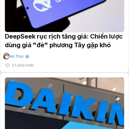
DeepSeek rục rịch tăng giá: Chiến lược
dùng giá "đè" phương Tây gặp khó
Hư Trúc
✔
57 phút trước