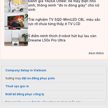
Đánh giá YADEA Omee: Xe máy điện nhỏ
xinh, thông minh “đo ni đóng giày” cho nữ
sinh
Trải nghiệm TV SQD-MiniLED C8L: màu sắc
rực rỡ chưa từng thấy ở TV LCD
5 điểm mình thích ở robot hút bụi lau sàn
Dreame L50s Pro Ultra
Xem thêm
Company Setup in Vietnam
Xưởng may
đặt áo đồng phục polo
Thuê vps giá rẻ
thiết kế đồng phục công ty
Đăng ký
lắp mạng fpt đà nẵng
tặng modem miễn phí