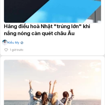
Hãng điều hoà Nhật "trúng lớn" khi
nắng nóng càn quét châu Âu
Kiều My
✔
1 giờ trước