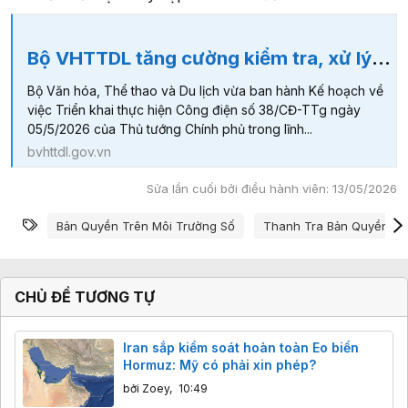
Bộ VHTTDL tăng cường kiểm tra, xử lý vi phạm bản quyền
Bộ Văn hóa, Thể thao và Du lịch vừa ban hành Kế hoạch về
việc Triển khai thực hiện Công điện số 38/CĐ-TTg ngày
05/5/2026 của Thủ tướng Chính phủ trong lĩnh...
bvhttdl.gov.vn
Sửa lần cuối bởi điều hành viên:
13/05/2026
Từ khóa
Bản Quyền Trên Môi Trường Số
Thanh Tra Bản Quyền
CHỦ ĐỀ TƯƠNG TỰ
Iran sắp kiểm soát hoàn toàn Eo biển
Hormuz: Mỹ có phải xin phép?
bởi
Zoey
,
10:49