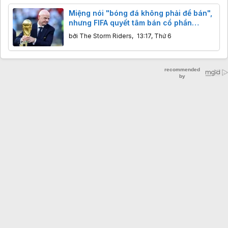
Miệng nói "bóng đá không phải để bán",
nhưng FIFA quyết tâm bán cổ phần
thương mại World Cup
bởi
The Storm Riders
,
13:17, Thứ 6