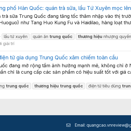
g phố Hàn Quốc: quán trà sữa, lẩu Tứ Xuyên mọc lê
 trà sữa Trung Quốc đang tăng tốc thâm nhập vào thị trư
Huoguo) như Tang Huo Kung Fu và Haidilao, hàng loạt thư
lẩu tứ xuyên
quán ăn
trung
quốc
thương
hiệu
nhượng quyề
 giải trí
 điện tử gia dụng Trung Quốc xâm chiếm toàn cầu
g Quốc đang mở rộng tầm ảnh hưởng mạnh mẽ, không chỉ ở 
n chỉ là cung cấp các sản phẩm có hiệu suất tốt với giá 
àng
trung
quốc
thương
hiệu
trung
quốc
điện tử tiêu dùng
tru
Email:
quangcao.vnreview@g