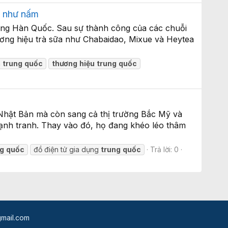
n như nấm
ờng Hàn Quốc. Sau sự thành công của các chuỗi
ơng hiệu trà sữa như Chabaidao, Mixue và Heytea
n
trung
quốc
thương
hiệu
trung
quốc
Nhật Bản mà còn sang cả thị trường Bắc Mỹ và
cạnh tranh. Thay vào đó, họ đang khéo léo thâm
ng
quốc
đồ điện tử gia dụng
trung
quốc
Trả lời: 0
mail.com