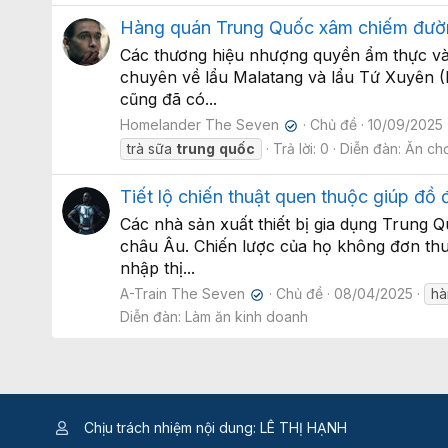
Hàng quán Trung Quốc xâm chiếm đườn
Các thương hiệu nhượng quyền ẩm thực và
chuyên về lẩu Malatang và lẩu Tứ Xuyên (
cũng đã có...
Homelander The Seven
Chủ đề
10/09/2025
✔
trà sữa
trung
quốc
Trả lời: 0
Diễn đàn:
Ăn chơi
Tiết lộ chiến thuật quen thuộc giúp đồ
Các nhà sản xuất thiết bị gia dụng Trun
châu Âu. Chiến lược của họ không đơn thuầ
nhập thị...
A-Train The Seven
Chủ đề
08/04/2025
h
✔
Diễn đàn:
Làm ăn kinh doanh
Chịu trách nhiệm nội dung: LÊ THỊ HẠNH