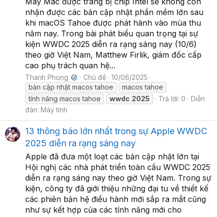
Máy Mac được trang bị chip Intel sẽ không còn
nhận được các bản cập nhật phần mềm lớn sau
khi macOS Tahoe được phát hành vào mùa thu
năm nay. Trong bài phát biểu quan trọng tại sự
kiện WWDC 2025 diễn ra rạng sáng nay (10/6)
theo giờ Việt Nam, Matthew Firlik, giám đốc cấp
cao phụ trách quan hệ...
Thanh Phong
Chủ đề
10/06/2025
✔
bản cập nhật macos tahoe
macos tahoe
tính năng macos tahoe
wwdc
2025
Trả lời: 0
Diễn
đàn:
Máy tính
13 thông báo lớn nhất trong sự Apple WWDC
2025 diễn ra rạng sáng nay
Apple đã đưa một loạt các bản cập nhật lớn tại
Hội nghị các nhà phát triển toàn cầu WWDC 2025
diễn ra rạng sáng nay theo giờ Việt Nam. Trong sự
kiện, công ty đã giới thiệu những đại tu về thiết kế
các phiên bản hệ điều hành mới sắp ra mắt cũng
như sự kết hợp của các tính năng mới cho