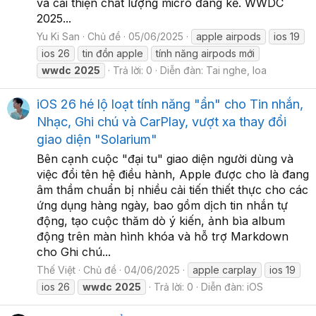
và cải thiện chất lượng micro đáng kể. WWDC
2025...
Yu Ki San
Chủ đề
05/06/2025
apple airpods
ios 19
ios 26
tin đồn apple
tính năng airpods mới
wwdc
2025
Trả lời: 0
Diễn đàn:
Tai nghe, loa
iOS 26 hé lộ loạt tính năng "ẩn" cho Tin nhắn,
Nhạc, Ghi chú và CarPlay, vượt xa thay đổi
giao diện "Solarium"
Bên cạnh cuộc "đại tu" giao diện người dùng và
việc đổi tên hệ điều hành, Apple được cho là đang
âm thầm chuẩn bị nhiều cải tiến thiết thực cho các
ứng dụng hàng ngày, bao gồm dịch tin nhắn tự
động, tạo cuộc thăm dò ý kiến, ảnh bìa album
động trên màn hình khóa và hỗ trợ Markdown
cho Ghi chú...
Thế Việt
Chủ đề
04/06/2025
apple carplay
ios 19
ios 26
wwdc
2025
Trả lời: 0
Diễn đàn:
iOS