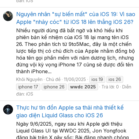
đàn:
iOS
Nguyên nhân "sự biến mất" của iOS 19: Vì sao
Apple "nhảy cóc" từ iOS 18 lên thẳng iOS 26?
Nhiều người dùng đã bất ngờ và khó hiểu khi
phiên bản kế nhiệm của iOS 18 lại mang tên iOS
26. Theo phân tích từ 9to5Mac, đây là một chiến
lược tiếp thị có chủ đích của Apple nhằm đồng bộ
hóa tên gọi phần mềm với năm dương lịch, nhưng
đừng vội kỳ vọng iPhone 17 cũng sẽ được đổi tên
thành iPhone...
Khôi Nguyên
Chủ đề
11/06/2025
ios 19
ios 26
iphone 17
iphone 26
wwdc
2025
Trả lời: 0
Diễn
đàn:
iOS
Thực hư tin đồn Apple sa thải nhà thiết kế
giao diện Liquid Glass cho iOS 26
Ngày 9/6/2025, ngay sau khi Apple giới thiệu
Liquid Glass UI tại WWDC 2025, Jon Yongfook
đăng bài trên X gây sốc: Bài đăng nhanh chóng