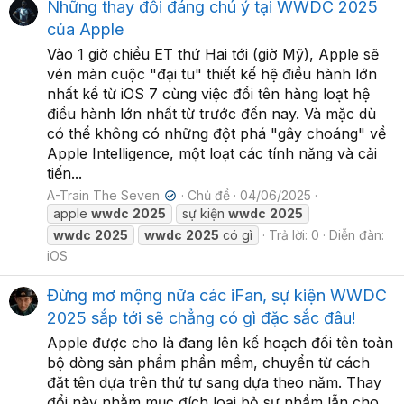
Những thay đổi đáng chú ý tại WWDC 2025
của Apple
Vào 1 giờ chiều ET thứ Hai tới (giờ Mỹ), Apple sẽ
vén màn cuộc "đại tu" thiết kế hệ điều hành lớn
nhất kể từ iOS 7 cùng việc đổi tên hàng loạt hệ
điều hành lớn nhất từ trước đến nay. Và mặc dù
có thể không có những đột phá "gây choáng" về
Apple Intelligence, một loạt các tính năng và cải
tiến...
A-Train The Seven
Chủ đề
04/06/2025
✔
apple
wwdc
2025
sự kiện
wwdc
2025
wwdc
2025
wwdc
2025
có gì
Trả lời: 0
Diễn đàn:
iOS
Đừng mơ mộng nữa các iFan, sự kiện WWDC
2025 sắp tới sẽ chẳng có gì đặc sắc đâu!
Apple được cho là đang lên kế hoạch đổi tên toàn
bộ dòng sản phẩm phần mềm, chuyển từ cách
đặt tên dựa trên thứ tự sang dựa theo năm. Thay
đổi này nhằm mục đích loại bỏ sự nhầm lẫn cho