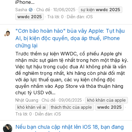
iPhone...
Sasha
Chủ đề
10/06/2025
sự kiện
wwdc
2025
✔
wwdc
2025
Trả lời: 0
Diễn đàn:
iOS
"Cơn bão hoàn hảo" bủa vây Apple: Tụt hậu
AI, bị kiện độc quyền, dọa áp thuế, iPhone
chững lại
Trước thềm sự kiện WWDC, cổ phiếu Apple ghi
nhận mức sụt giảm tệ nhất trong hơn một thập kỷ.
Việc tụt hậu trong cuộc đua AI không phải là vấn
đề nghiêm trọng nhất, khi hãng còn phải đối mặt
với áp lực thuế quan, các vụ kiện chống độc
quyền nhắm vào App Store và thỏa thuận hàng
chục tỷ USD với...
Nhật Quang
Chủ đề
09/06/2025
khó khăn của apple
khó khăn về ai
thách thức của apple
wwdc
2025
Trả lời: 0
Diễn đàn:
iOS
Nếu bạn chưa cập nhật lên iOS 18, bạn đang