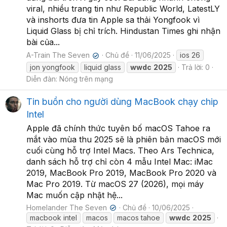
viral, nhiều trang tin như Republic World, LatestLY
và inshorts đưa tin Apple sa thải Yongfook vì
Liquid Glass bị chỉ trích. Hindustan Times ghi nhận
bài của...
A-Train The Seven
Chủ đề
11/06/2025
ios 26
✔
jon yongfook
liquid glass
wwdc
2025
Trả lời: 0
Diễn đàn:
Nóng trên mạng
Tin buồn cho người dùng MacBook chạy chip
Intel
Apple đã chính thức tuyên bố macOS Tahoe ra
mắt vào mùa thu 2025 sẽ là phiên bản macOS mới
cuối cùng hỗ trợ Intel Macs. Theo Ars Technica,
danh sách hỗ trợ chỉ còn 4 mẫu Intel Mac: iMac
2019, MacBook Pro 2019, MacBook Pro 2020 và
Mac Pro 2019. Từ macOS 27 (2026), mọi máy
Mac muốn cập nhật hệ...
Homelander The Seven
Chủ đề
10/06/2025
✔
macbook intel
macos
macos tahoe
wwdc
2025