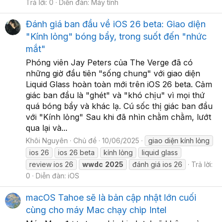
Trả lời: 0
Diễn đàn:
Máy tính
Đánh giá ban đầu về iOS 26 beta: Giao diện
"Kính lỏng" bóng bẩy, trong suốt đến "nhức
mắt"
Phóng viên Jay Peters của The Verge đã có
những giờ đầu tiên "sống chung" với giao diện
Liquid Glass hoàn toàn mới trên iOS 26 beta. Cảm
giác ban đầu là "ghét" và "khó chịu" vì mọi thứ
quá bóng bẩy và khác lạ. Cú sốc thị giác ban đầu
với "Kính lỏng" Sau khi đã nhìn chằm chằm, lướt
qua lại và...
Khôi Nguyên
Chủ đề
10/06/2025
giao diện kính lỏng
ios 26
ios 26 beta
kính lỏng
liquid glass
review ios 26
wwdc
2025
đánh giá ios 26
Trả lời:
0
Diễn đàn:
iOS
macOS Tahoe sẽ là bản cập nhật lớn cuối
cùng cho máy Mac chạy chip Intel