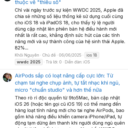
thuộc về "thiểu số"
Chỉ vài ngày trước sự kiện WWDC 2025, Apple đã
chia sẻ những số liệu thống kê sử dụng cuối cùng
cho iOS 18 và iPadOS 18, cho thấy tỷ lệ người
dùng cập nhật lên phiên bản hệ điều hành mới
nhất là rất cao, khẳng định sức hút của các tính
năng mới và sự thành công của hệ sinh thái Apple.
82%...
Khôi Nguyên
Chủ đề
06/06/2025
ios 18
wwdc
2025
Trả lời: 0
Diễn đàn:
iOS
AirPods sắp có loạt nâng cấp cực lớn: Từ
chạm tai nghe chụp ảnh, tự tắt nhạc khi ngủ,
micro "chuẩn studio" và hơn thế nữa
Theo rò rỉ độc quyền từ 9to5Mac, bản cập nhật
iOS 26 (hoặc tên gọi cũ iOS 19) có thể mang đến
hàng loạt tính năng mới cho tai nghe AirPods, bao
gồm khả năng điều khiển camera iPhone/iPad, tự
động tạm dừng âm thanh khi người dùng ngủ quên