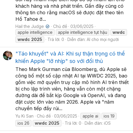
khách hàng và nhà phát triển. Gần đây cũng có
thông tin cho rằng macOS sẽ được đặt theo tên
Hồ Tahoe ở...
Hail the Judge
Chủ đề
03/06/2025
✔
apple intelligence
apple intelligence tụt hậu
wwdc
wwdc
2025
Trả lời: 0
Diễn đàn:
AI cho mọi người
"Táo khuyết" và AI: Khi sự thận trọng có thể
khiến Apple "lỡ nhịp" so với đối thủ
Theo Mark Gurman của Bloomberg, dù Apple sẽ
công bố một số cập nhật AI tại WWDC 2025, bao
gồm việc mở quyền truy cập mô hình AI trên thiết
bị cho lập trình viên, hãng vẫn còn một chặng
đường dài để bắt kịp Google và OpenAI, và đang
đặt cược lớn vào năm 2026. Apple và "năm
chuyển tiếp đầy rủi...
Yu Ki San
Chủ đề
03/06/2025
apple ai
ios 19
ios 26
wwdc
2025
Trả lời: 0
Diễn đàn:
iOS