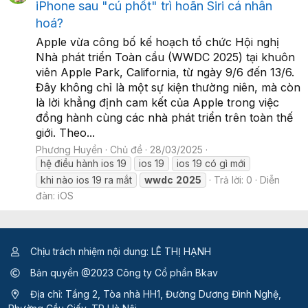
iPhone sau "cú phốt" trì hoãn Siri cá nhân
hoá?
Apple vừa công bố kế hoạch tổ chức Hội nghị
Nhà phát triển Toàn cầu (WWDC 2025) tại khuôn
viên Apple Park, California, từ ngày 9/6 đến 13/6.
Đây không chỉ là một sự kiện thường niên, mà còn
là lời khẳng định cam kết của Apple trong việc
đồng hành cùng các nhà phát triển trên toàn thế
giới. Theo...
Phương Huyền
Chủ đề
28/03/2025
hệ điều hành ios 19
ios 19
ios 19 có gì mới
khi nào ios 19 ra mắt
wwdc
2025
Trả lời: 0
Diễn
đàn:
iOS
Chịu trách nhiệm nội dung: LÊ THỊ HẠNH
Bản quyền @2023 Công ty Cổ phần Bkav
Địa chỉ: Tầng 2, Tòa nhà HH1, Đường Dương Đình Nghệ,