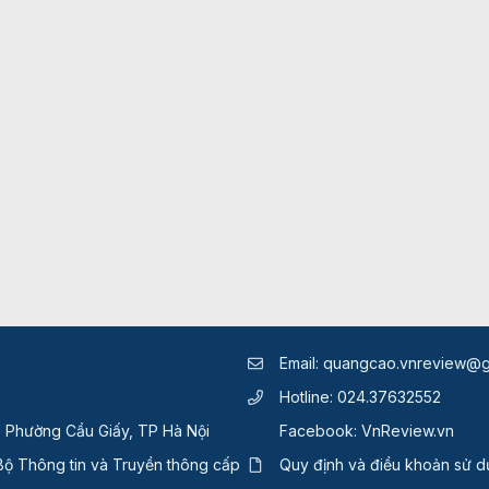
Email:
quangcao.vnreview@g
Hotline:
024.37632552
, Phường Cầu Giấy, TP Hà Nội
Facebook:
VnReview.vn
ộ Thông tin và Truyền thông cấp
Quy định và điều khoản sử 