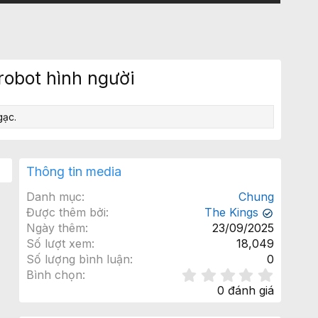
robot hình người
gạc.
Thông tin media
Danh mục
Chung
Được thêm bởi
The Kings
✔
Ngày thêm
23/09/2025
Số lượt xem
18,049
Số lượng bình luận
0
0
Bình chọn
.
0 đánh giá
0
0