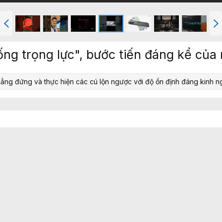
T
T
r
i
ư
ế
ớ
p
ng trọng lực", bước tiến đáng kể của 
c
hẳng đứng và thực hiện các cú lộn ngược với độ ổn định đáng kinh n