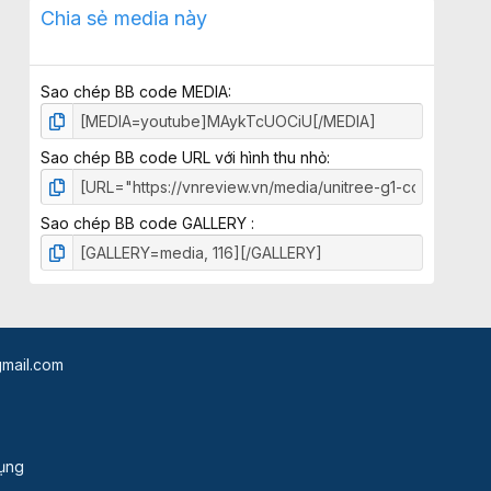
x
Chia sẻ media này
ế
p
h
Sao chép BB code MEDIA
ạ
n
g
Sao chép BB code URL với hình thu nhỏ
Sao chép BB code GALLERY
mail.com
dụng