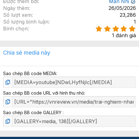
Được thêm bởi
Mẫn Nhi
✔
g
Ngày thêm
26/05/2026
Số lượt xem
23,286
Số lượng bình luận
1
Bình chọn
.
1 đánh giá
x
Chia sẻ media này
ế
p
h
Sao chép BB code MEDIA
ạ
n
g
Sao chép BB code URL với hình thu nhỏ
Sao chép BB code GALLERY