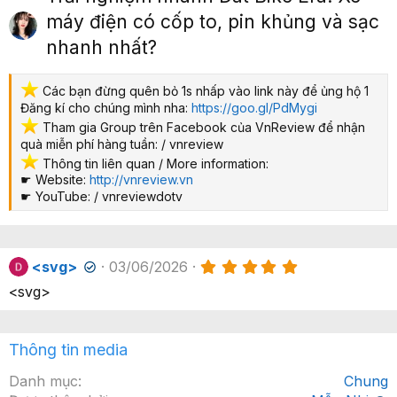
p
máy điện có cốp to, pin khủng và sạc
nhanh nhất?
️ Các bạn đừng quên bỏ 1s nhấp vào link này để ủng hộ 1
Đăng kí cho chúng mình nha:
https://goo.gl/PdMygi
️ Tham gia Group trên Facebook của VnReview để nhận
quà miễn phí hàng tuần: / vnreview
️ Thông tin liên quan / More information:
☛ Website:
http://vnreview.vn
☛ YouTube: / vnreviewdotv
5
<svg>
03/06/2026
✔
.
<svg>
0
0
x
ế
Thông tin media
p
h
ạ
Danh mục
Chung
n