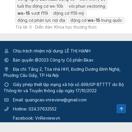
tuổi thọ động cơ ws-10b
vòi phun vectoring
ws-15
vượt f119
động cơ f119 mỹ
động cơ phản lực nội địa
động cơ
ws-15
trung quốc
Trả lời: 0
Diễn đàn:
Khoa học thường thức
Chịu trách nhiệm nội dung: LÊ THỊ HẠNH
Bản quyền @2023 Công ty Cổ phần Bkav
Địa chỉ: Tầng 2, Tòa nhà HH1, Đường Dương Đình Nghệ,
Phường Cầu Giấy, TP Hà Nội
Giấy phép thiết lập mạng xã hội số 499/GP-BTTTT
do Bộ
Thông tin và Truyền thông cấp ngày 17/10/2022
Email:
quangcao.vnreview@gmail.com
Top
Hotline:
024.37632552
Facebook:
VnReview.vn
Quy định và điều khoản sử dụng