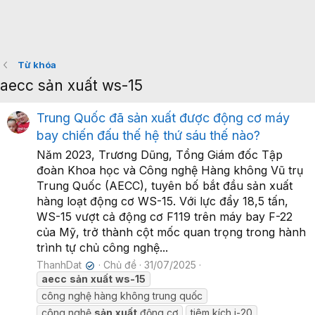
Từ khóa
aecc sản xuất ws-15
Trung Quốc đã sản xuất được động cơ máy
bay chiến đấu thế hệ thứ sáu thế nào?
Năm 2023, Trương Dũng, Tổng Giám đốc Tập
đoàn Khoa học và Công nghệ Hàng không Vũ trụ
Trung Quốc (AECC), tuyên bố bắt đầu sản xuất
hàng loạt động cơ WS-15. Với lực đẩy 18,5 tấn,
WS-15 vượt cả động cơ F119 trên máy bay F-22
của Mỹ, trở thành cột mốc quan trọng trong hành
trình tự chủ công nghệ...
ThanhDat
Chủ đề
31/07/2025
✔
aecc
sản
xuất
ws-15
công nghệ hàng không trung quốc
công nghệ
sản
xuất
động cơ
tiêm kích j-20