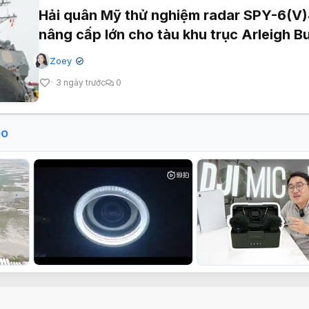
Hải quân Mỹ thử nghiệm radar SPY-6(V)
nâng cấp lớn cho tàu khu trục Arleigh B
Zoey
✔
3 ngày trước
0
eo