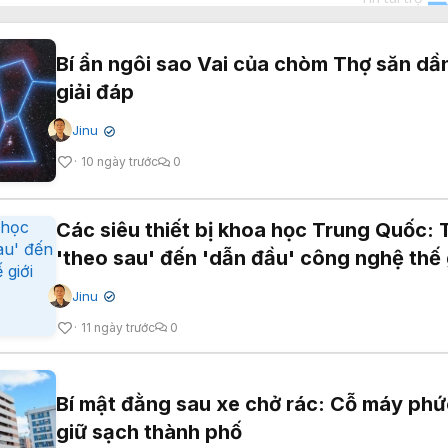
Bí ẩn ngôi sao Vai của chòm Thợ săn dầ
giải đáp
Jinu
✔
10 ngày trước
0
Các siêu thiết bị khoa học Trung Quốc: 
'theo sau' đến 'dẫn đầu' công nghệ thế 
Jinu
✔
11 ngày trước
0
Bí mật đằng sau xe chở rác: Cỗ máy phứ
giữ sạch thành phố