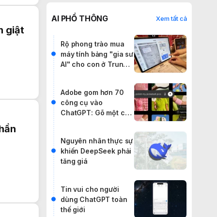
AI PHỔ THÔNG
Xem tất cả
 giật
Rộ phong trào mua
máy tính bảng "gia sư
AI" cho con ở Trung
Quốc
Adobe gom hơn 70
công cụ vào
ChatGPT: Gõ một câu
lệnh, cân cả
Thần
Photoshop lẫn
Nguyên nhân thực sự
Premiere
khiến DeepSeek phải
tăng giá
Tin vui cho người
dùng ChatGPT toàn
thế giới