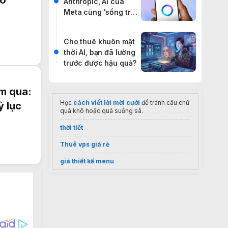
ao
Anthropic, AI của
Meta cũng 'sổng trại'
đi báo đời internet
Cho thuê khuôn mặt
thời AI, bạn đã lường
trước được hậu quả?
ăm qua:
Học
cách viết lời mời cưới
để tránh câu chữ
ỷ lục
quá khô hoặc quá suồng sã.
thời tiết
Thuê vps giá rẻ
giá thiết kế menu
máy nấu ăn đa năng
Bluewood bán
bàn giám đốc
giá tốt
Nước lau sàn
HC Việt Nam