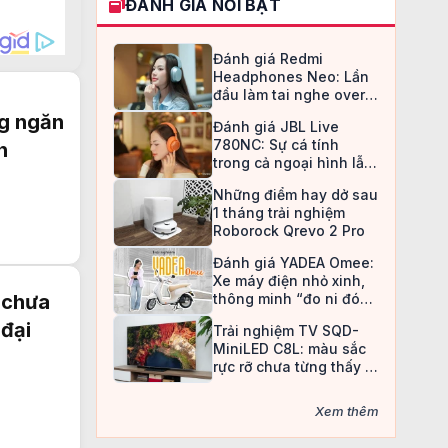
ĐÁNH GIÁ NỔI BẬT
Đánh giá Redmi
Headphones Neo: Lần
đầu làm tai nghe over-
ear, Redmi chọn cách đi
ng ngăn
Đánh giá JBL Live
an toàn
780NC: Sự cá tính
n
trong cả ngoại hình lẫn
chất âm
Những điểm hay dở sau
1 tháng trải nghiệm
Roborock Qrevo 2 Pro
Đánh giá YADEA Omee:
Xe máy điện nhỏ xinh,
 chưa
thông minh “đo ni đóng
giày” cho nữ sinh
 đại
Trải nghiệm TV SQD-
MiniLED C8L: màu sắc
rực rỡ chưa từng thấy ở
TV LCD
Xem thêm