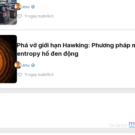
Jinu
✔
11 ngày trước
0
Phá vỡ giới hạn Hawking: Phương pháp 
entropy hố đen động
Jinu
✔
11 ngày trước
0