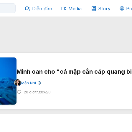
Diễn đàn
Media
Story
Po
Minh oan cho "cá mập cắn cáp quang b
Mẫn Nhi
✔
20 giờ trước
0