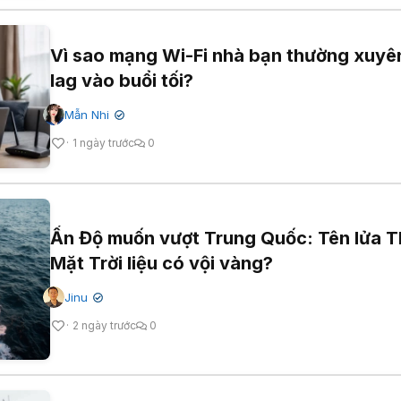
Vì sao mạng Wi-Fi nhà bạn thường xuyên
lag vào buổi tối?
Mẫn Nhi
✔
1 ngày trước
0
Ấn Độ muốn vượt Trung Quốc: Tên lửa 
Mặt Trời liệu có vội vàng?
Jinu
✔
2 ngày trước
0