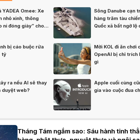
iá YADEA Omee: Xe
Sông Danube cạn tr
n nhỏ xinh, thông
hàng trăm tàu chiế
o ni đóng giày” cho
Quốc xã bất ngờ lộ 
80 năm
ình bị cáo buộc rửa
Mời KOL đi ăn chơi 
 tỷ
OpenAI bị chỉ trích
gì
xảy ra nếu AI sẽ thay
Apple cuối cùng c
nh duyệt web?
gia vào cuộc đua c
Tháng Tám ngắm sao: Sáu hành tinh th