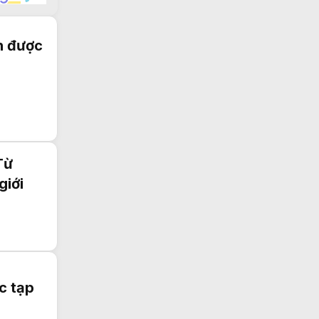
Cửa hàng nước hoa The Perfumes
Mua
nệm lò xo
tại thegioinem
n được
nệm thắng lợi
Từ
giới
c tạp