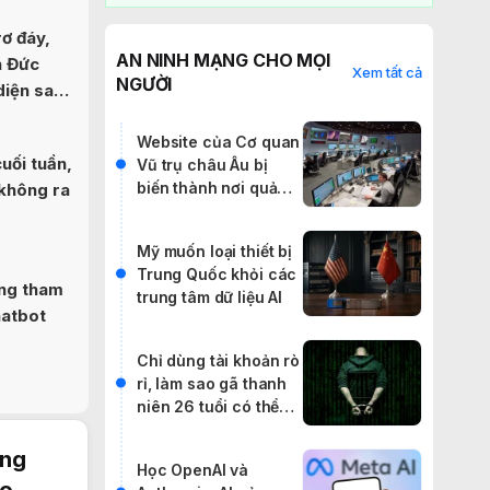
ơ đáy,
AN NINH MẠNG CHO MỌI
n Đức
Xem tất cả
NGƯỜI
diện sau
Website của Cơ quan
cuối tuần,
Vũ trụ châu Âu bị
biến thành nơi quảng
 không ra
cáo IPTV lậu
Mỹ muốn loại thiết bị
Trung Quốc khỏi các
ũng tham
trung tâm dữ liệu AI
hatbot
Chỉ dùng tài khoản rò
rỉ, làm sao gã thanh
niên 26 tuổi có thể
khiến cả thế giới rúng
động?
ẳng
Học OpenAI và