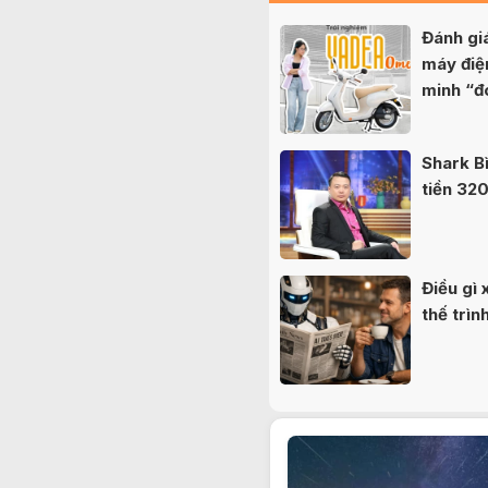
Đánh g
máy điệ
minh “đ
nữ sinh
Shark B
tiền 320
Điều gì 
thế trì