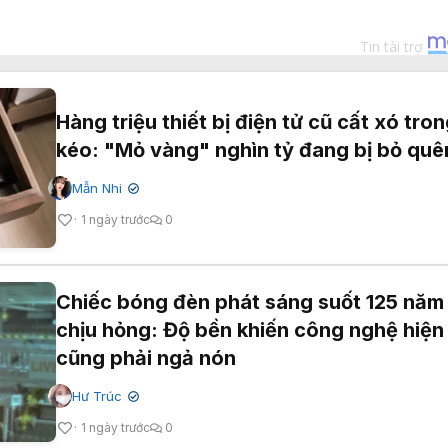
Hàng triệu thiết bị điện tử cũ cất xó tro
kéo: "Mỏ vàng" nghìn tỷ đang bị bỏ quê
Mẫn Nhi
✔
1 ngày trước
0
Chiếc bóng đèn phát sáng suốt 125 năm
chịu hỏng: Độ bền khiến công nghệ hiện
cũng phải ngả nón
Hư Trúc
✔
1 ngày trước
0