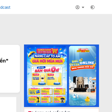
dcast
iển"