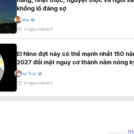
hàng, nhật thực, nguyệt thực và ngôi s
khổng lồ đáng sợ
Jinu
✔
4 ngày trước
0
El Nino đợt này có thể mạnh nhất 150 n
2027 đối mặt nguy cơ thành năm nóng k
Hư Trúc
✔
8 ngày trước
0