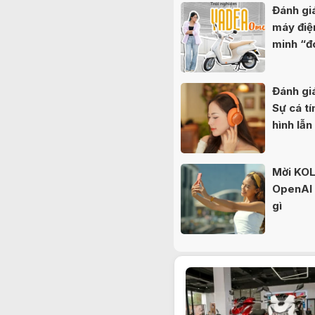
Đánh g
máy điệ
minh “đ
nữ sinh
Đánh gi
Sự cá tí
hình lẫn
Mời KOL 
OpenAI b
gì