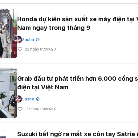
Honda dự kiến sản xuất xe máy điện tại 
Nam ngay trong tháng 9
Sasha
✔
22 ngày trước
0
Grab đầu tư phát triển hơn 6.000 cổng 
điện tại Việt Nam
Sasha
✔
1
1 tháng trước
0
Suzuki bất ngờ ra mắt xe côn tay Satria 