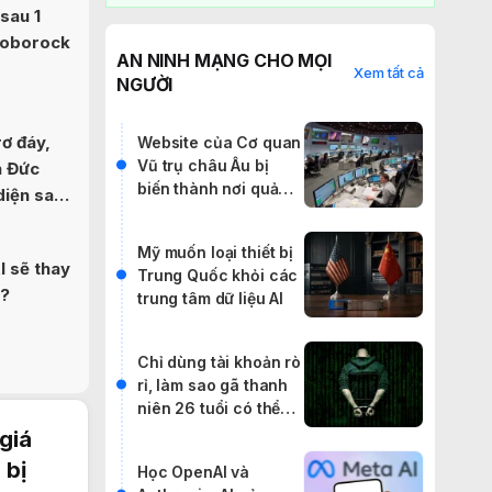
sau 1
Roborock
AN NINH MẠNG CHO MỌI
Xem tất cả
NGƯỜI
ơ đáy,
Website của Cơ quan
Vũ trụ châu Âu bị
n Đức
biến thành nơi quảng
diện sau
cáo IPTV lậu
Mỹ muốn loại thiết bị
I sẽ thay
Trung Quốc khỏi các
b?
trung tâm dữ liệu AI
Chỉ dùng tài khoản rò
rỉ, làm sao gã thanh
niên 26 tuổi có thể
khiến cả thế giới rúng
giá
động?
 bị
Học OpenAI và