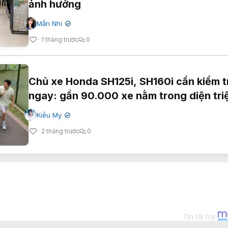
ảnh hưởng
Mẫn Nhi
✔
1 tháng trước
0
Chủ xe Honda SH125i, SH160i cần kiểm t
ngay: gần 90.000 xe nằm trong diện triệ
Kiều My
✔
2 tháng trước
0