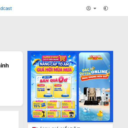
dcast
hính