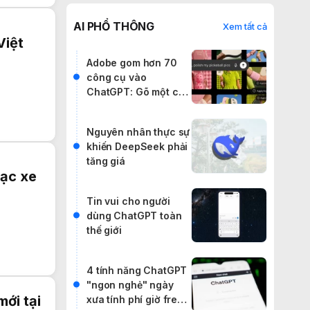
AI PHỔ THÔNG
Xem tất cả
Việt
Adobe gom hơn 70
công cụ vào
ChatGPT: Gõ một câu
lệnh, cân cả
Photoshop lẫn
Nguyên nhân thực sự
Premiere
khiến DeepSeek phải
tăng giá
sạc xe
Tin vui cho người
dùng ChatGPT toàn
thế giới
4 tính năng ChatGPT
"ngon nghẻ" ngày
mới tại
xưa tính phí giờ free