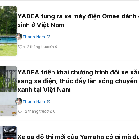
YADEA tung ra xe máy điện Omee dành 
sinh ở Việt Nam
Thanh Nam
✔
1
2 tháng trước
0
YADEA triển khai chương trình đổi xe xă
sang xe điện, thúc đẩy làn sóng chuyển 
xanh tại Việt Nam
Thanh Nam
✔
2 tháng trước
0
Xe ga đô thị mới của Yamaha có gì mà đ