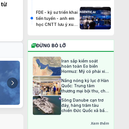
hoàn toàn
 từ
FDE - kỹ sư triển khai
tiền tuyến - anh em
học CNTT lưu ý xu
hướng này
ĐỪNG BỎ LỠ
Iran sắp kiểm soát
hoàn toàn Eo biển
Hormuz: Mỹ có phải xin
phép?
Nắng nóng kỷ lục ở Hàn
Quốc: Trung tâm
thương mại bội thu, chợ
truyền thống ế ẩm
Sông Danube cạn trơ
đáy, hàng trăm tàu
chiến Đức Quốc xã bất
ngờ lộ diện sau 80 năm
Xem thêm