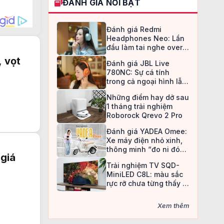
ĐÁNH GIÁ NỔI BẬT
Đánh giá Redmi
Headphones Neo: Lần
đầu làm tai nghe over-
ear, Redmi chọn cách đi
, vọt
Đánh giá JBL Live
an toàn
780NC: Sự cá tính
trong cả ngoại hình lẫn
chất âm
Những điểm hay dở sau
1 tháng trải nghiệm
Roborock Qrevo 2 Pro
Đánh giá YADEA Omee:
Xe máy điện nhỏ xinh,
thông minh “đo ni đóng
 giá
giày” cho nữ sinh
Trải nghiệm TV SQD-
MiniLED C8L: màu sắc
rực rỡ chưa từng thấy ở
TV LCD
Xem thêm