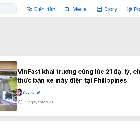
Diễn đàn
Media
Story
Po
VinFast khai trương cùng lúc 21 đại lý, c
thức bán xe máy điện tại Philippines
Sasha
✔
5 ngày trước
0