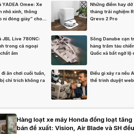
iá YADEA Omee: Xe
Những điểm hay dở 
n nhỏ xinh, thông
tháng trải nghiệm 
o ni đóng giày” cho
Qrevo 2 Pro
á JBL Live 780NC:
Sông Danube cạn tr
nh trong cả ngoại
hàng trăm tàu chiế
 chất âm
Quốc xã bất ngờ lộ 
80 năm
đi ăn chơi cuối tuần,
Điều gì xảy ra nếu A
ị chỉ trích không ra
thế trình duyệt we
Hàng loạt xe máy Honda đồng loạt tăng 
bán đề xuất: Vision, Air Blade và SH đều