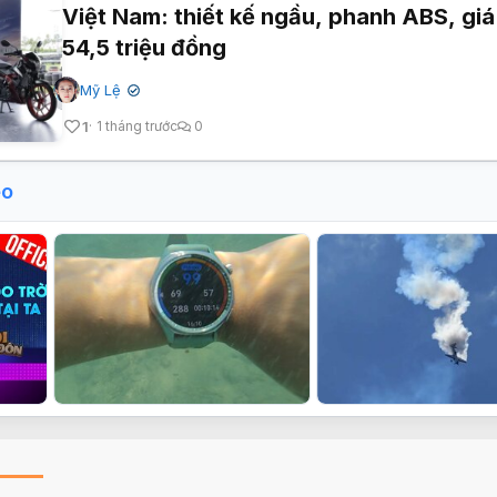
Việt Nam: thiết kế ngầu, phanh ABS, giá
54,5 triệu đồng
Mỹ Lệ
✔
1
1 tháng trước
0
eo