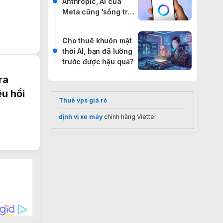
Anthropic, AI của
Meta cũng 'sổng trại'
đi báo đời internet
Cho thuê khuôn mặt
thời AI, bạn đã lường
trước được hậu quả?
ra
u hồi
Thuê vps giá rẻ
định vị xe máy
chính hãng Viettel