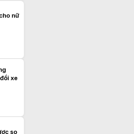
cho nữ
ng
đổi xe
ược so