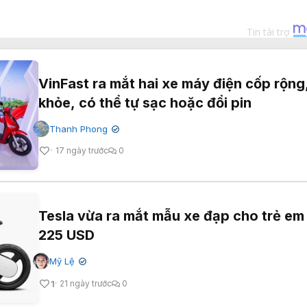
VinFast ra mắt hai xe máy điện cốp rộng
khỏe, có thể tự sạc hoặc đổi pin
Thanh Phong
✔
17 ngày trước
0
Tesla vừa ra mắt mẫu xe đạp cho trẻ em
225 USD
Mỹ Lệ
✔
1
21 ngày trước
0