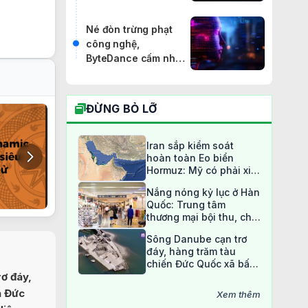
DeepMind từ chức,
khả năng lập trình
Né đòn trừng phạt
của Gemini bị
công nghệ,
Claude, GPT cho
ByteDance cấm nhân
"ngửi khói"
viên "chưng cất" mô
hình AI Mỹ
ĐỪNG BỎ LỠ
Iran sắp kiểm soát
hoàn toàn Eo biển
Hormuz: Mỹ có phải xin
phép?
Nắng nóng kỷ lục ở Hàn
Quốc: Trung tâm
thương mại bội thu, chợ
truyền thống ế ẩm
Sông Danube cạn trơ
đáy, hàng trăm tàu
chiến Đức Quốc xã bất
ngờ lộ diện sau 80 năm
ơ đáy,
n Đức
Xem thêm