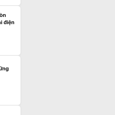
trung tâm tiệc cưới Hải Phòng
nail cầu vồng
minh tú nails
còn
i điện
Nệm cao su tổng hợp
có tốt không?
Pullman Hanoi
hững