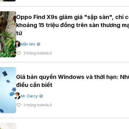
Oppo Find X9s giảm giá "sập sàn", chỉ 
khoảng 15 triệu đồng trên sàn thương mạ
tử
Mẫn Nhi
✔
3 tháng trước
0
Giá bản quyền Windows và thời hạn: N
điều cần biết
Mr. Darcy
✔
3 tháng trước
0