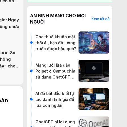
diện sau
AN NINH MẠNG CHO MỌI
Xem tất cả
gle: Ngay
NGƯỜI
cũng chưa
Cho thuê khuôn mặt
thời AI, bạn đã lường
trước được hậu quả?
mee: Xe
thông
Mạng lưới lừa đảo
iày” cho
Poipet ở Campuchia
sử dụng ChatGPT
hoạt động thế nào?
AI đã bắt đầu biết tự
tạo danh tính giả để
oàn
lừa con người
ChatGPT bị lợi dụng