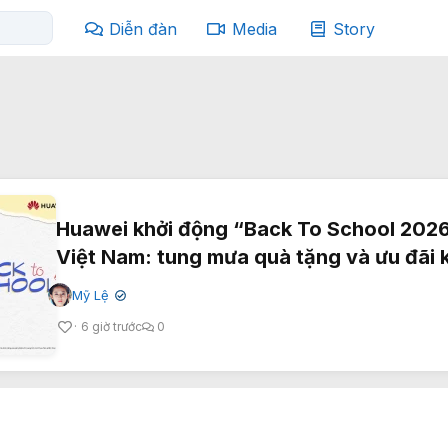
Diễn đàn
Media
Story
Huawei khởi động “Back To School 2026
Việt Nam: tung mưa quà tặng và ưu đãi
Mỹ Lệ
✔
6 giờ trước
0