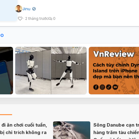
Jinu
✔
2 tháng trước
0
eo
đi ăn chơi cuối tuần,
Sông Danube cạn tr
ị chỉ trích không ra
hàng trăm tàu chiế