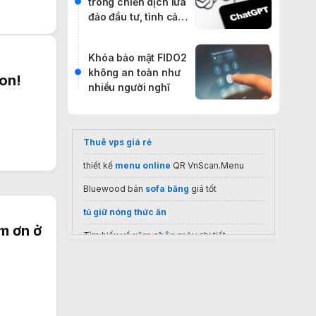
trong chiến dịch lừa
đảo đầu tư, tình cảm
và cờ bạc
Khóa bảo mật FIDO2
không an toàn như
on!
nhiều người nghĩ
Thuê vps giá rẻ
thiết kế
menu online
QR VnScan.Menu
Bluewood bán
sofa băng
giá tốt
tủ giữ nóng thức ăn
m ơn ở
Tìm hiểu về
xăm chân mày
chi tiết
nước lau sàn nhà giá rẻ
Đồ chơi
Cleverhippo
chính hãng
Cửa hàng nước hoa The Perfumes