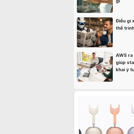
gì
Điều gì 
thế trì
AWS ra 
giúp sta
khai ý 