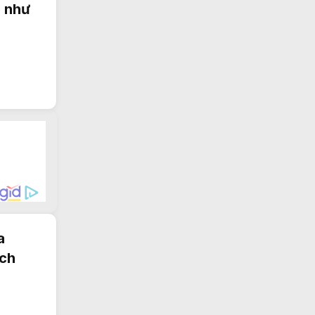
à như
a
ách