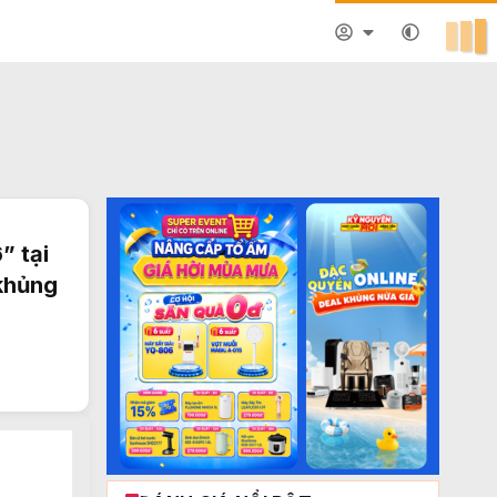
” tại
 khủng