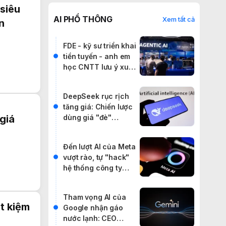
siêu
AI PHỔ THÔNG
Xem tất cả
n
FDE - kỹ sư triển khai
tiền tuyến - anh em
học CNTT lưu ý xu
hướng này
DeepSeek rục rịch
tăng giá: Chiến lược
dùng giá "đè"
giá
phương Tây gặp khó
Đến lượt AI của Meta
vượt rào, tự "hack"
hệ thống công ty
khác trong đợt kiểm
thử
Tham vọng AI của
t kiệm
Google nhận gáo
nước lạnh: CEO