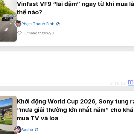
Vinfast VF9 “lãi đậm” ngay từ khi mua l
thế nào?
Phạm Thanh Bình
✔
3 tháng trước
0
Khởi động World Cup 2026, Sony tung r
“mưa giải thưởng lớn nhất năm” cho kh
mua TV và loa
Sasha
✔