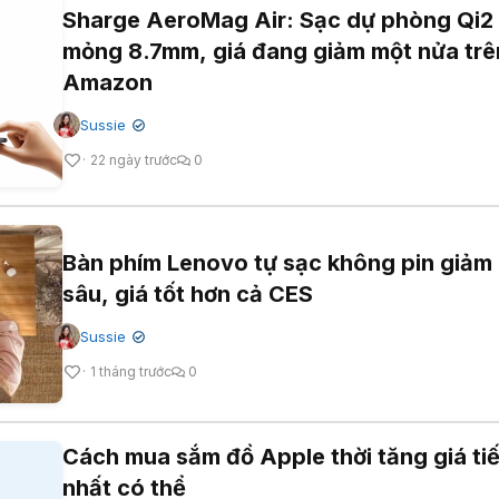
Sharge AeroMag Air: Sạc dự phòng Qi2 
mỏng 8.7mm, giá đang giảm một nửa trê
Amazon
Sussie
✔
22 ngày trước
0
Bàn phím Lenovo tự sạc không pin giảm 
sâu, giá tốt hơn cả CES
Sussie
✔
1 tháng trước
0
Cách mua sắm đồ Apple thời tăng giá tiế
nhất có thể