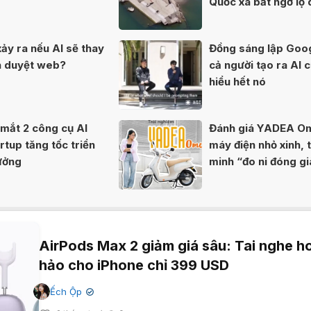
Quốc xã bất ngờ lộ 
80 năm
xảy ra nếu AI sẽ thay
Đồng sáng lập Goo
nh duyệt web?
cả người tạo ra AI 
hiểu hết nó
mắt 2 công cụ AI
Đánh giá YADEA O
rtup tăng tốc triển
máy điện nhỏ xinh, 
tưởng
minh “đo ni đóng g
nữ sinh
AirPods Max 2 giảm giá sâu: Tai nghe h
hảo cho iPhone chỉ 399 USD
Ếch Ộp
✔