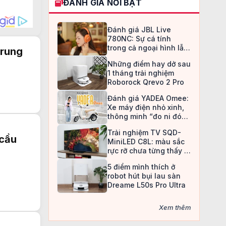
ĐÁNH GIÁ NỔI BẬT
Đánh giá JBL Live
780NC: Sự cá tính
trong cả ngoại hình lẫn
trung
chất âm
Những điểm hay dở sau
1 tháng trải nghiệm
Roborock Qrevo 2 Pro
Đánh giá YADEA Omee:
Xe máy điện nhỏ xinh,
thông minh “đo ni đóng
giày” cho nữ sinh
Trải nghiệm TV SQD-
 cầu
MiniLED C8L: màu sắc
rực rỡ chưa từng thấy ở
TV LCD
5 điểm mình thích ở
robot hút bụi lau sàn
Dreame L50s Pro Ultra
Xem thêm