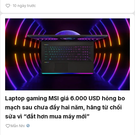
10 ngày trước
Laptop gaming MSI giá 6.000 USD hỏng bo
mạch sau chưa đầy hai năm, hãng từ chối
sửa vì “đắt hơn mua máy mới”
Mẫn Nhi
✔