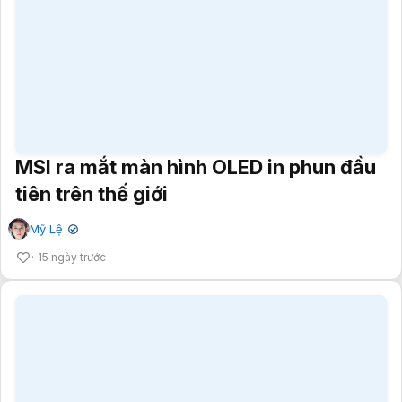
tiên trên thế giới
Mỹ Lệ
✔
15 ngày trước
MacBook Ultra sắp ra mắt với 12 tính
năng mới chưa từng xuất hiện
Bỉ Ngạn Hoa
✔