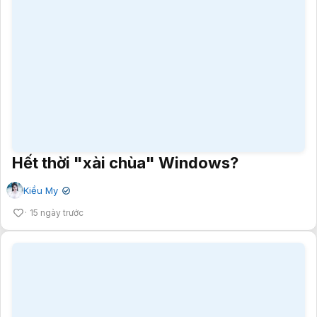
Hết thời "xài chùa" Windows?
Kiều My
✔
15 ngày trước
MSI ra mắt màn hình OLED in phun đầu