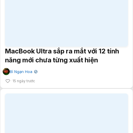
15 ngày trước
Chiếc MacBook "quốc dân" thế hệ 2
xuất hiện
Mẫn Nhi
✔
15 ngày trước