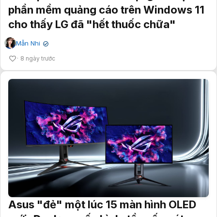
phần mềm quảng cáo trên Windows 11
cho thấy LG đã "hết thuốc chữa"
Mẫn Nhi
✔
8 ngày trước
Asus "đẻ" một lúc 15 màn hình OLED