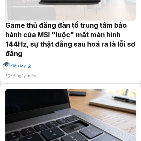
Game thủ đăng đàn tố trung tâm bảo
hành của MSI "luộc" mất màn hình
144Hz, sự thật đằng sau hoá ra là lỗi sơ
đẳng
Kiều My
✔
6 ngày trước