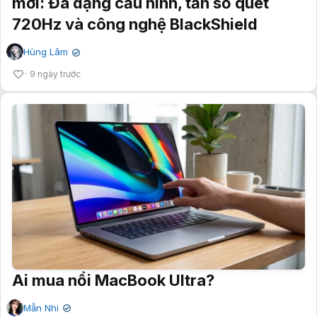
mới: Đa dạng cấu hình, tần số quét
720Hz và công nghệ BlackShield
Hùng Lâm
✔
9 ngày trước
Ai mua nổi MacBook Ultra?
Mẫn Nhi
✔