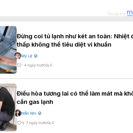
Đừng coi tủ lạnh như két an toàn: Nhiệt 
thấp không thể tiêu diệt vi khuẩn
Mỹ Lệ
✔
4 ngày trước
0
Điều hòa tương lai có thể làm mát mà k
cần gas lạnh
Mẫn Nhi
✔
1
7 ngày trước
0