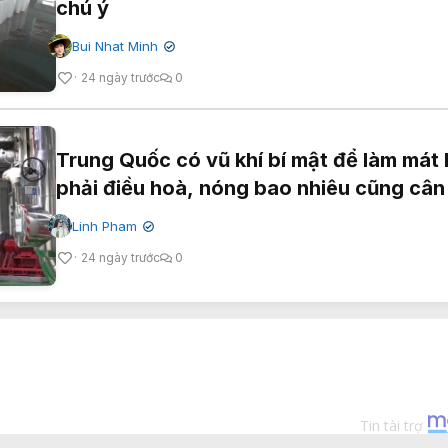
chú ý
Bui Nhat Minh
✔
24 ngày trước
0
Trung Quốc có vũ khí bí mật để làm mát
phải điều hoà, nóng bao nhiêu cũng câ
Linh Pham
✔
24 ngày trước
0