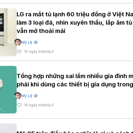
LG ra mắt tủ lạnh 60 triệu đồng ở Việt N
làm 3 loại đá, nhìn xuyên thấu, lắp âm t
vẫn mở thoải mái
Mỹ Lệ
✔
10 ngày trước
0
Tổng hợp những sai lầm nhiều gia đình 
phải khi dùng các thiết bị gia dụng tron
Mỹ Lệ
✔
16 ngày trước
0