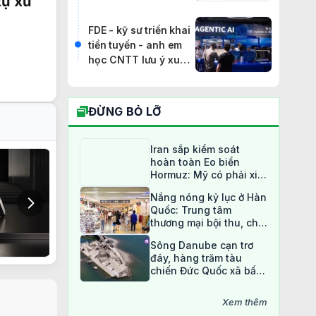
tự xử
hoàn toàn
FDE - kỹ sư triển khai
tiền tuyến - anh em
học CNTT lưu ý xu
hướng này
ĐỪNG BỎ LỠ
Iran sắp kiểm soát
hoàn toàn Eo biển
Hormuz: Mỹ có phải xin
phép?
Nắng nóng kỷ lục ở Hàn
Quốc: Trung tâm
thương mại bội thu, chợ
truyền thống ế ẩm
Sông Danube cạn trơ
đáy, hàng trăm tàu
chiến Đức Quốc xã bất
ngờ lộ diện sau 80 năm
Xem thêm