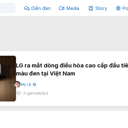
Diễn đàn
Media
Story
Po
LG ra mắt dòng điều hòa cao cấp đầu ti
màu đen tại Việt Nam
Mỹ Lệ
✔
21 giờ trước
0