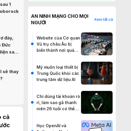
sau 1
Roborock
AN NINH MẠNG CHO MỌI
Xem tất cả
NGƯỜI
ơ đáy,
Website của Cơ quan
Vũ trụ châu Âu bị
n Đức
biến thành nơi quảng
diện sau
cáo IPTV lậu
Mỹ muốn loại thiết bị
I sẽ thay
Trung Quốc khỏi các
b?
trung tâm dữ liệu AI
Chỉ dùng tài khoản rò
rỉ, làm sao gã thanh
niên 26 tuổi có thể
khiến cả thế giới rúng
o cả
động?
nước
Học OpenAI và