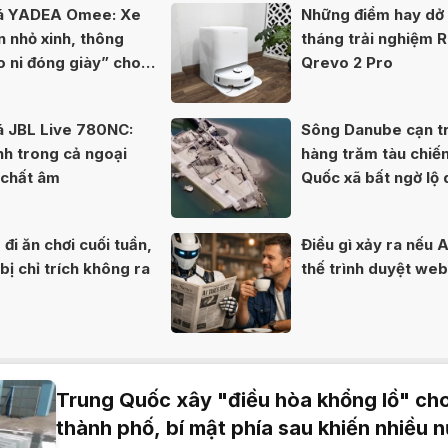
iá YADEA Omee: Xe
Những điểm hay dở 
n nhỏ xinh, thông
tháng trải nghiệm 
o ni đóng giày” cho
Qrevo 2 Pro
á JBL Live 780NC:
Sông Danube cạn tr
nh trong cả ngoại
hàng trăm tàu chiế
 chất âm
Quốc xã bất ngờ lộ 
80 năm
đi ăn chơi cuối tuần,
Điều gì xảy ra nếu A
ị chỉ trích không ra
thế trình duyệt we
Trung Quốc xây "điều hòa khổng lồ" ch
thành phố, bí mật phía sau khiến nhiều 