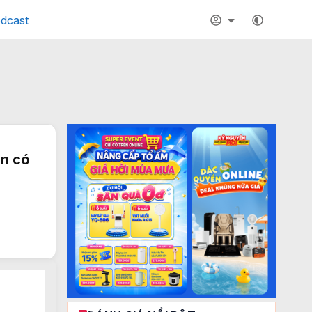
dcast
ên có