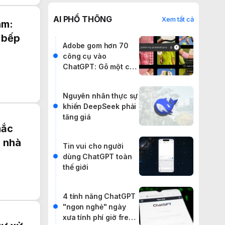
AI PHỔ THÔNG
Xem tất cả
am:
ủ bếp
Adobe gom hơn 70
công cụ vào
ChatGPT: Gõ một câu
lệnh, cân cả
Photoshop lẫn
Nguyên nhân thực sự
Premiere
khiến DeepSeek phải
tăng giá
mắc
g nhà
Tin vui cho người
dùng ChatGPT toàn
thế giới
4 tính năng ChatGPT
"ngon nghẻ" ngày
xưa tính phí giờ free