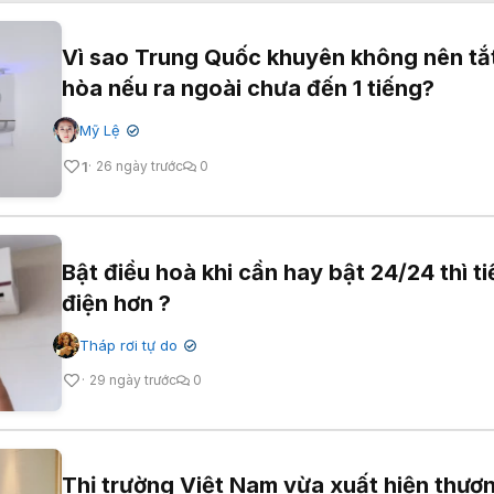
Vì sao Trung Quốc khuyên không nên tắ
hòa nếu ra ngoài chưa đến 1 tiếng?
Mỹ Lệ
✔
1
26 ngày trước
0
Bật điều hoà khi cần hay bật 24/24 thì ti
điện hơn ?
Tháp rơi tự do
✔
29 ngày trước
0
Thị trường Việt Nam vừa xuất hiện thươ