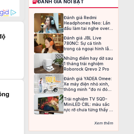
ĐÁNH GIÁ NỔI BẬT
Đánh giá Redmi
Headphones Neo: Lần
đầu làm tai nghe over-
ear, Redmi chọn cách đi
độ
Đánh giá JBL Live
an toàn
780NC: Sự cá tính
trong cả ngoại hình lẫn
chất âm
Những điểm hay dở sau
1 tháng trải nghiệm
Roborock Qrevo 2 Pro
Đánh giá YADEA Omee:
Xe máy điện nhỏ xinh,
thông minh “đo ni đóng
hông
giày” cho nữ sinh
Trải nghiệm TV SQD-
MiniLED C8L: màu sắc
rực rỡ chưa từng thấy ở
TV LCD
Xem thêm