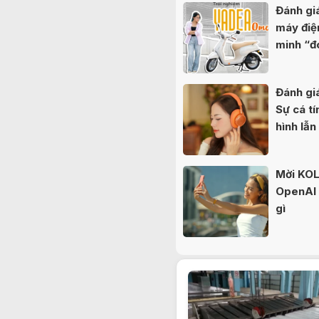
Đánh g
máy điệ
minh “đ
nữ sinh
Đánh gi
Sự cá tí
hình lẫn
Mời KOL 
OpenAI b
gì