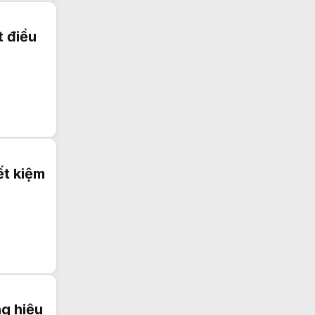
Xả kho gấp
điều hoà casper 9000
inverter
t điều
Đại lý
điều hòa giá rẻ
tại Hà Nội
Dịch vụ
sửa tủ lạnh
tại Hà Nội
Điều hòa Daikin
lắp điện năng lượng mặt trời cho nhà
xưởng
Giá
Tủ lạnh lg 4 cánh
mới 2026
ết kiệm
ng hiệu