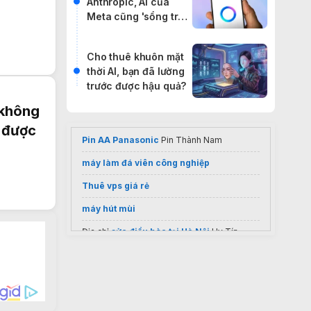
Anthropic, AI của
Meta cũng 'sổng trại'
đi báo đời internet
Cho thuê khuôn mặt
thời AI, bạn đã lường
trước được hậu quả?
 không
n được
Pin AA Panasonic
Pin Thành Nam
máy làm đá viên công nghiệp
Thuê vps giá rẻ
máy hút mùi
Địa chỉ
sửa điều hòa tại Hà Nội
Uy Tín,
Chuyên Nghiệp
máy xay đa năng
sửa máy lạnh