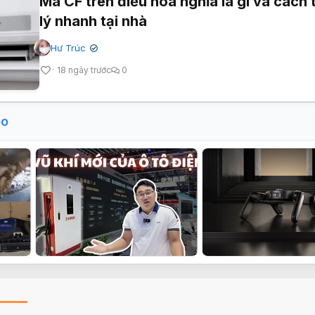
Mã CF trên điều hòa nghĩa là gì và cách 
lý nhanh tại nhà
Hư Trúc
✔
18 ngày trước
0
eo