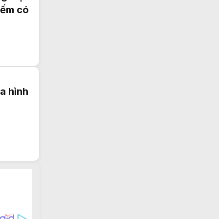
iếm có
a hình