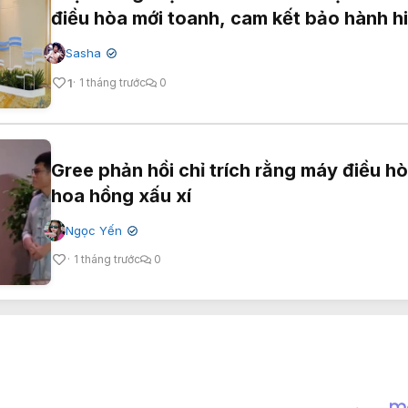
điều hòa mới toanh, cam kết bảo hành h
Sasha
✔
1
1 tháng trước
0
Gree phản hồi chỉ trích rằng máy điều hò
hoa hồng xấu xí
Ngọc Yến
✔
1 tháng trước
0