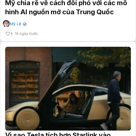
Mỹ chia rẽ về cách đối phó với các mô
hình AI nguồn mở của Trung Quốc
Mỹ Lệ
✔
1
16 ngày trước
Vì sao Tesla tích hợp Starlink vào