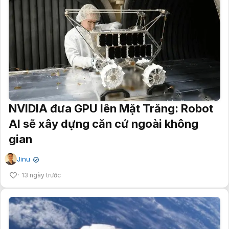
NVIDIA đưa GPU lên Mặt Trăng: Robot
AI sẽ xây dựng căn cứ ngoài không
gian
Jinu
✔
13 ngày trước