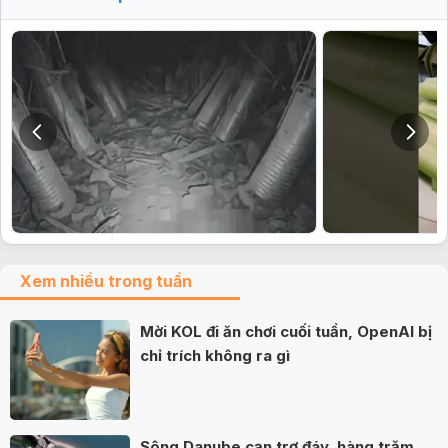
Xem nhiều trong tuần
Mời KOL đi ăn chơi cuối tuần, OpenAI bị
chỉ trích không ra gì
Sông Danube cạn trơ đáy, hàng trăm