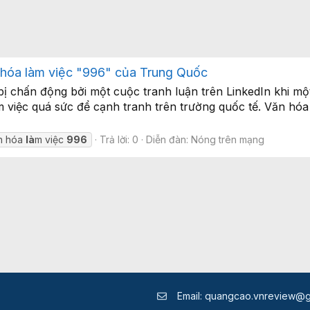
 hóa làm việc "996" của Trung Quốc
bị chấn động bởi một cuộc tranh luận trên LinkedIn khi m
 việc quá sức để cạnh tranh trên trường quốc tế. Văn hóa
n hóa
là
m việc
996
Trả lời: 0
Diễn đàn:
Nóng trên mạng
Email:
quangcao.vnreview@g