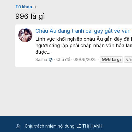
Từ khóa
996 là gì
Châu Âu đang tranh cãi gay gắt về văn
Lĩnh vực khởi nghiệp châu Âu gần đây đã 
người sáng lập phải chấp nhận văn hóa làm
được...
Sasha
Chủ đề
08/06/2025
996
là
gì
vă
✔
Chịu trách nhiệm nội dung: LÊ THỊ HẠNH