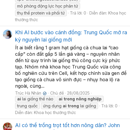
mô phỏng động lực học phân tử
thụ thể protein và phối tử
Trả lời: 0
Diễn đàn:
Khoa học
thường thức
Khi AI bước vào cánh đồng: Trung Quốc mở ra
kỷ nguyên lai giống mới
Ít ai biết rằng 1 gram hạt giống cà chua lai “cao
cấp” còn đắt gấp 5 lần giá vàng – nguyên nhân
đến từ quy trình lai giống thủ công cực kỳ phức
tạp. Nhóm nhà khoa học Trung Quốc vừa công
bố nghiên cứu trên Cell, kết hợp chỉnh sửa gen để
tạo giống cà chua vô sinh đực – nhụy hoa lộ ra
ngoài, cùng...
Trúc Hà Nhân
Chủ đề
28/08/2025
✔
ai
lai giống thế nào
ai
trong
nông
nghiệp
trung quốc
ứng dụng
ai
trong
lai giống
Trả lời: 0
Diễn đàn:
Khoa học thường thức
AI có thể trồng trọt tốt hơn nông dân? John