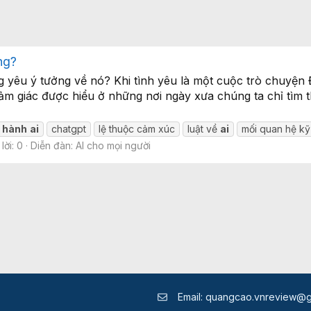
ng?
yêu ý tưởng về nó? Khi tình yêu là một cuộc trò chuyện Đ
cảm giác được hiểu ở những nơi ngày xưa chúng ta chỉ tìm 
hành
ai
chatgpt
lệ thuộc cảm xúc
luật về
ai
mối quan hệ kỹ
lời: 0
Diễn đàn:
AI cho mọi người
Email:
quangcao.vnreview@g