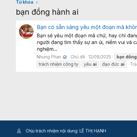
Từ khóa
bạn đồng hành ai
Bạn có sẵn sàng yêu một đoạn mã khô
Bạn sẽ yêu một đoạn mã chứ, hay chỉ đang 
người đang tìm thấy sự an ủi, niềm vui và 
nghiệm...
Nhung Phan
Chủ đề
12/09/2025
bạn
đồng
✔
trách nhiệm công ty
yêu
ai
đạo đức
ai
Trả 
Chịu trách nhiệm nội dung: LÊ THỊ HẠNH