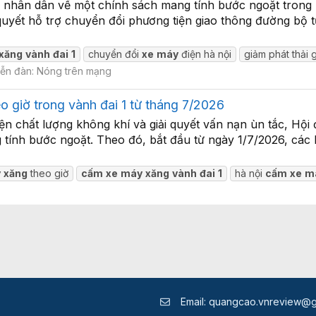
nhân dân về một chính sách mang tính bước ngoặt trong nỗ
quyết hỗ trợ chuyển đổi phương tiện giao thông đường bộ 
xăng
vành
đai
1
chuyển đổi
xe
máy
điện hà nội
giảm phát thải 
iễn đàn:
Nóng trên mạng
 giờ trong vành đai 1 từ tháng 7/2026
hiện chất lượng không khí và giải quyết vấn nạn ùn tắc, 
tính bước ngoặt. Theo đó, bắt đầu từ ngày 1/7/2026, các 
y
xăng
theo giờ
cấm
xe
máy
xăng
vành
đai
1
hà nội
cấm
xe
m
Email:
quangcao.vnreview@g