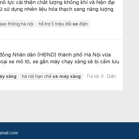
 lực cải thiện chất lượng không khí và hiện đại
từ sử dụng nhiên liệu hóa thạch sang năng lượng
giao thông hà nội
hỗ trợ 5 triệu đổi
xe
điện
Hội đồng Nhân dân (HĐND) thành phố Hà Nội vừa
loại xe mô tô, xe gắn máy chạy xăng sẽ bị cấm lưu
áy
xăng
hà nội hạn chế
xe
máy
xăng
Trả lời: 0
Diễn
mail.com