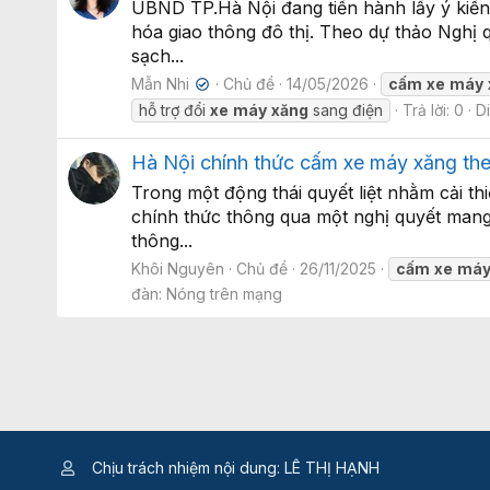
UBND TP.Hà Nội đang tiến hành lấy ý kiến 
hóa giao thông đô thị. Theo dự thảo Nghị 
sạch...
Mẫn Nhi
Chủ đề
14/05/2026
cấm
xe
máy
✔
hỗ trợ đổi
xe
máy
xăng
sang điện
Trả lời: 0
D
Hà Nội chính thức cấm xe máy xăng theo
Trong một động thái quyết liệt nhằm cải t
chính thức thông qua một nghị quyết mang 
thông...
Khôi Nguyên
Chủ đề
26/11/2025
cấm
xe
má
đàn:
Nóng trên mạng
Chịu trách nhiệm nội dung: LÊ THỊ HẠNH