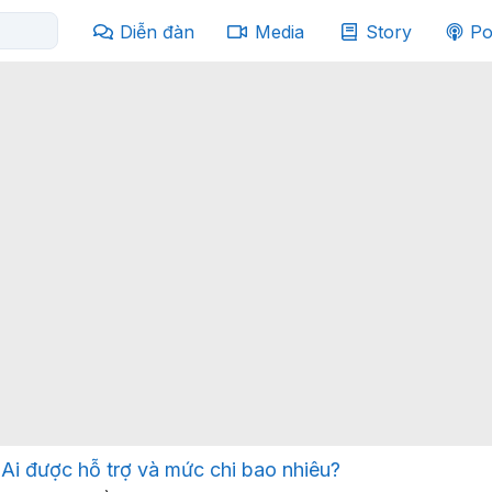
Diễn đàn
Media
Story
Po
 Ai được hỗ trợ và mức chi bao nhiêu?