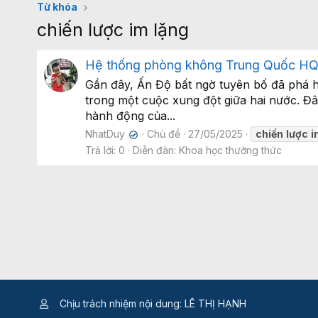
Từ khóa
chiến lược im lặng
Hệ thống phòng không Trung Quốc HQ-9
Gần đây, Ấn Độ bất ngờ tuyên bố đã phá h
trong một cuộc xung đột giữa hai nước. Đâ
hành động của...
NhatDuy
Chủ đề
27/05/2025
chiến
lược
i
✔
Trả lời: 0
Diễn đàn:
Khoa học thường thức
Chịu trách nhiệm nội dung: LÊ THỊ HẠNH