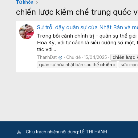
Từ khóa
chiến lược kiềm chế trung quốc 
Sự trỗi dậy quân sự của Nhật Bản và m
Trong bối cảnh chính trị - quân sự thế giớ
Hoa Kỳ, với tư cách là siêu cường số một
tác với...
ThanhDat
Chủ đề
15/04/2025
chiến
lược
✔
quân sự hóa nhật bản sau thế
chiến
ii
sức mạn
Chịu trách nhiệm nội dung: LÊ THỊ HẠNH