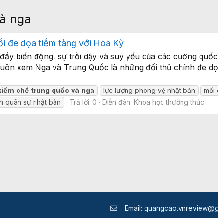
và nga
ối đe dọa tiềm tàng với Hoa Kỳ
i đầy biến động, sự trỗi dậy và suy yếu của các cường quố
, luôn xem Nga và Trung Quốc là những đối thủ chính đe d
kiềm
chế
trung
quốc
và
nga
lực lượng phòng vệ nhật bản
mối 
h quân sự nhật bản
Trả lời: 0
Diễn đàn:
Khoa học thường thức
Email:
quangcao.vnreview@g