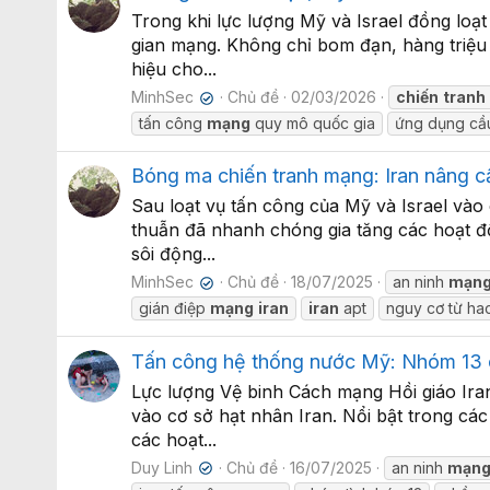
Trong khi lực lượng Mỹ và Israel đồng lo
gian mạng. Không chỉ bom đạn, hàng triệu
hiệu cho...
MinhSec
Chủ đề
02/03/2026
chiến
tranh
✔
tấn công
mạng
quy mô quốc gia
ứng dụng cầ
Bóng ma chiến tranh mạng: Iran nâng c
Sau loạt vụ tấn công của Mỹ và Israel và
thuẫn đã nhanh chóng gia tăng các hoạt độ
sôi động...
MinhSec
Chủ đề
18/07/2025
an ninh
mạn
✔
gián điệp
mạng
iran
iran
apt
nguy cơ từ ha
Tấn công hệ thống nước Mỹ: Nhóm 13 c
Lực lượng Vệ binh Cách mạng Hồi giáo Ir
vào cơ sở hạt nhân Iran. Nổi bật trong cá
các hoạt...
Duy Linh
Chủ đề
16/07/2025
an ninh
mạn
✔