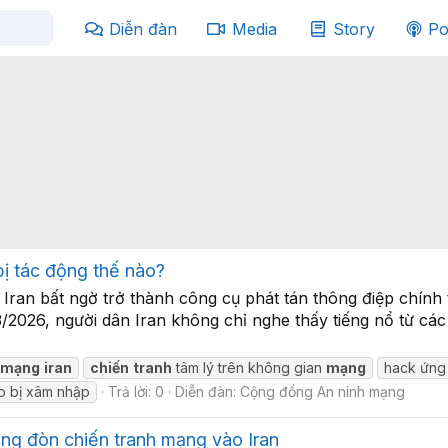
Diễn đàn
Media
Story
Po
bị tác động thế nào?
Iran bất ngờ trở thành công cụ phát tán thông điệp chính t
026, người dân Iran không chỉ nghe thấy tiếng nổ từ các
mạng
iran
chiến
tranh
tâm lý trên không gian
mạng
hack ứng
o bị xâm nhập
Trả lời: 0
Diễn đàn:
Cộng đồng An ninh mạng
ung đòn chiến tranh mạng vào Iran