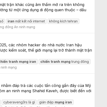
 mặt trận khác cũng âm thầm mở ra trên không
hường từ một ứng dụng di động quen thuộc – dấu
 số
iran
mất kết nối internet
không kích tehran
ng đồng An ninh mạng
 2025, các nhóm hacker do nhà nước Iran hậu
c kiểm soát, thế giới mạng lại trở thành mặt trận
chiến
tranh
mạng
iran
chiến
tranh
mạng
trung đông
 ninh mạng
g nhằm đáp trả các cuộc tấn công gần đây của Mỹ
hóm an ninh mạng Shahid Kaveh, được biết đến với
cyberaveng3rs là gì
gián điệp
mạng
iran