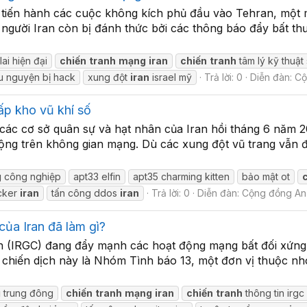
ạt tiến hành các cuộc không kích phủ đầu vào Tehran, một
 người Iran còn bị đánh thức bởi các thông báo đẩy bất t
lai hiện đại
chiến
tranh
mạng
iran
chiến
tranh
tâm lý kỹ thuật
u nguyện bị hack
xung đột
iran
israel mỹ
Trả lời: 0
Diễn đàn:
Cộ
ấp kho vũ khí số
o các cơ sở quân sự và hạt nhân của Iran hồi tháng 6 năm
ng trên không gian mạng. Dù các xung đột vũ trang vẫn đượ
g
công nghiệp
apt33 elfin
apt35 charming kitten
bảo mật ot
cker
iran
tấn công ddos
iran
Trả lời: 0
Diễn đàn:
Cộng đồng An
ủa Iran đã làm gì?
an (IRGC) đang đẩy mạnh các hoạt động mạng bất đối xứn
c chiến dịch này là Nhóm Tình báo 13, một đơn vị thuộc n
g
trung đông
chiến
tranh
mạng
iran
chiến
tranh
thông tin irgc