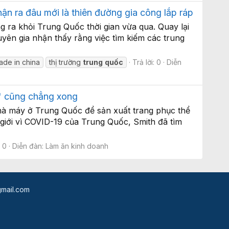
hận ra đâu mới là thiên đường gia công lắp ráp
 ra khỏi Trung Quốc thời gian vừa qua. Quay lại
uyên gia nhận thấy rằng việc tìm kiếm các trung
ade in china
thị trường
trung
quốc
Trả lời: 0
Diễn
à" cũng chẳng xong
nhà máy ở Trung Quốc để sản xuất trang phục thể
giới vì COVID-19 của Trung Quốc, Smith đã tìm
: 0
Diễn đàn:
Làm ăn kinh doanh
mail.com