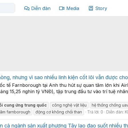
Diễn đàn
Media
Story
òng, nhưng vì sao nhiều linh kiện cốt lõi vẫn được ch
c tế Farnborough tại Anh thu hút sự quan tâm lớn khi Ai
oảng 15,25 nghìn tỷ VNĐ), tập trung đầu tư vào trí tuệ n
ỗi
cung
ứng
trung
quốc
công nghệ vật liệu
hệ thống chống ua
 lãm farnborough
động cơ không chổi than
Trả lời: 0
Diễn đàn:
K
iến cả ngành sản xuất phương Tây lao đao suốt nhiều t