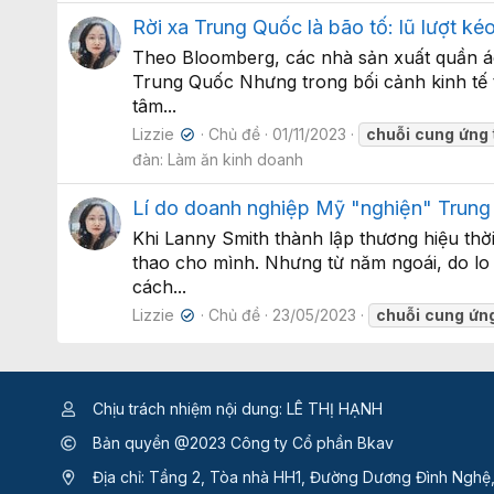
Rời xa Trung Quốc là bão tố: lũ lượt ké
Theo Bloomberg, các nhà sản xuất quần áo
Trung Quốc Nhưng trong bối cảnh kinh tế t
tâm...
Lizzie
Chủ đề
01/11/2023
chuỗi
cung
ứng
✔
đàn:
Làm ăn kinh doanh
Lí do doanh nghiệp Mỹ "nghiện" Trung
Khi Lanny Smith thành lập thương hiệu thờ
thao cho mình. Nhưng từ năm ngoái, do lo 
cách...
Lizzie
Chủ đề
23/05/2023
chuỗi
cung
ứn
✔
Chịu trách nhiệm nội dung: LÊ THỊ HẠNH
Bản quyền @2023 Công ty Cổ phần Bkav
Địa chỉ: Tầng 2, Tòa nhà HH1, Đường Dương Đình Nghệ