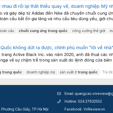
o nhau đi rồi lại thất thiểu quay về, doanh nghiệp Mỹ n
 và giày dép từ Adidas đến Nike đã chuyển chuỗi cung ứng
oàn cầu bất ổn gia tăng và nhu cầu tiêu dùng yếu, giới ch
toàn cầu
chuỗi
cung
ứng
trung
quốc
công xưởng thế giới
m
 Quốc không dứt ra được, chính phủ muốn "lôi về nh
i trang Active Black Inc. vào năm 2020, anh đã thuê các 
ngại về sự chậm trễ trong sản xuất do lệnh đóng cửa biên 
g
trung
quốc
doanh nghiệp mỹ
sản xuất ở
trung
quốc
Trả lời
Email:
quangcao.vnreview@g
Hotline:
024.37632552
, Phường Cầu Giấy, TP Hà Nội
Facebook:
VnReview.vn