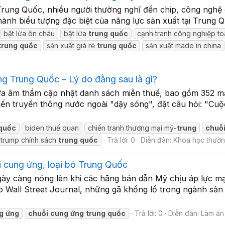
 Trung Quốc, nhiều người thường nghĩ đến chip, công nghệ 
hành biểu tượng đặc biệt của năng lực sản xuất tại Trung 
bật lửa ôn châu
bật lửa
trung
quốc
cạnh tranh công nghiệp t
trung
quốc
sản xuất giá rẻ
trung
quốc
sản xuất made in china
g Trung Quốc – Lý do đằng sau là gì?
a âm thầm cập nhật danh sách miễn thuế, bao gồm 352 mặ
hiến truyền thông nước ngoài "dậy sóng", đặt câu hỏi: "Cu
quốc
biden thuế quan
chiến tranh thương mại mỹ-
trung
chuỗ
trump chính sách
trung
quốc
Trả lời: 0
Diễn đàn:
Khoa học thườn
i cung ứng, loại bỏ Trung Quốc
y càng nóng lên khi các hãng bán dẫn Mỹ chịu áp lực mạ
 Wall Street Journal, những gã khổng lồ trong ngành sản 
g
ứng
chuỗi
cung
ứng
trung
quốc
Trả lời: 0
Diễn đàn:
Làm ăn