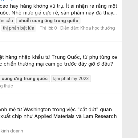
cao hay hàng không vũ trụ. Ít ai nhận ra rằng một
Quốc. Nhờ mức giá cực rẻ, sản phẩm này đã thay...
oàn cầu
chuỗi
cung
ứng
trung
quốc
thị phần bật lửa
Trả lời: 0
Diễn đàn:
Khoa học thường
t hàng nhập khẩu từ Trung Quốc, từ phụ tùng xe
ộc chiến thương mại cam go trước đây giờ ở đâu?
i
cung
ứng
trung
quốc
lạm phát mỹ 2023
g thức
nh mẽ từ Washington trong việc "cắt đứt" quan
xuất chip như Applied Materials và Lam Research
 kinh doanh