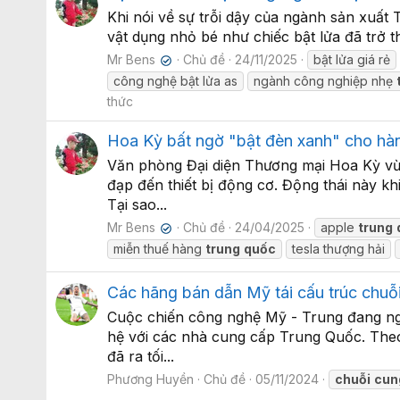
Khi nói về sự trỗi dậy của ngành sản xuất
vật dụng nhỏ bé như chiếc bật lửa đã trở t
Mr Bens
Chủ đề
24/11/2025
bật lửa giá rẻ
✔
công nghệ bật lửa as
ngành công nghiệp nhẹ
thức
Hoa Kỳ bất ngờ "bật đèn xanh" cho hàn
Văn phòng Đại diện Thương mại Hoa Kỳ vừ
đạp đến thiết bị động cơ. Động thái này k
Tại sao...
Mr Bens
Chủ đề
24/04/2025
apple
trung
✔
miễn thuế hàng
trung
quốc
tesla thượng hải
Các hãng bán dẫn Mỹ tái cấu trúc chuỗ
Cuộc chiến công nghệ Mỹ - Trung đang ngà
hệ với các nhà cung cấp Trung Quốc. Theo
đã ra tối...
Phương Huyền
Chủ đề
05/11/2024
chuỗi
cun