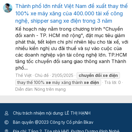
Thành phố lớn nhất Việt Nam đề xuất thay thế
100% xe máy xăng của 400.000 tài xế công
nghệ, shipper sang xe điện trong 3 năm
Kế hoạch này nằm trong chương trình "Chuyển
đổi xanh - TP. HCM mở rộng", đặt mục tiêu giảm
phát thải, tiết kiệm chi phí nhiên liệu cho tài xế, với
nhiều kiến nghị ưu đãi thuế và sự vào cuộc của
các doanh nghiệp vận tải công nghệ lớn. TP.HCM
tăng tốc chuyển đổi sang giao thông xanh Thành
phố...
Thế Việt
Chủ đề
21/05/2025
chuyển
đổi
xe
điện
thay thế 100%
xe
máy xăng thành
xe
điện
Trả lời: 0
Diễn đàn:
Nóng trên mạng
Chịu trách nhiệm nội dung: LÊ THỊ HẠNH
Bản quyền @2023 Công ty Cổ phần Bkav
Địa chỉ: Tầng 2, Tòa nhà HH1, Đường Dương Đình Nghệ,