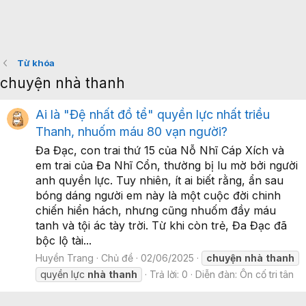
Từ khóa
chuyện nhà thanh
Ai là "Đệ nhất đồ tể" quyền lực nhất triều
Thanh, nhuốm máu 80 vạn người?
Đa Đạc, con trai thứ 15 của Nỗ Nhĩ Cáp Xích và
em trai của Đa Nhĩ Cổn, thường bị lu mờ bởi người
anh quyền lực. Tuy nhiên, ít ai biết rằng, ẩn sau
bóng dáng người em này là một cuộc đời chinh
chiến hiển hách, nhưng cũng nhuốm đầy máu
tanh và tội ác tày trời. Từ khi còn trẻ, Đa Đạc đã
bộc lộ tài...
Huyền Trang
Chủ đề
02/06/2025
chuyện
nhà
thanh
quyền lực
nhà
thanh
Trả lời: 0
Diễn đàn:
Ôn cố tri tân