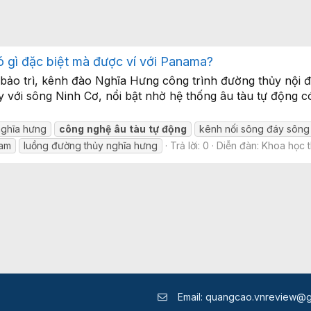
 gì đặc biệt mà được ví với Panama?
bảo trì, kênh đào Nghĩa Hưng công trình đường thủy nội đ
Đáy với sông Ninh Cơ, nổi bật nhờ hệ thống âu tàu tự độn
ghĩa hưng
công
nghệ
âu
tàu
tự
động
kênh nối sông đáy sông
nam
luồng đường thủy nghĩa hưng
Trả lời: 0
Diễn đàn:
Khoa học 
Email:
quangcao.vnreview@g