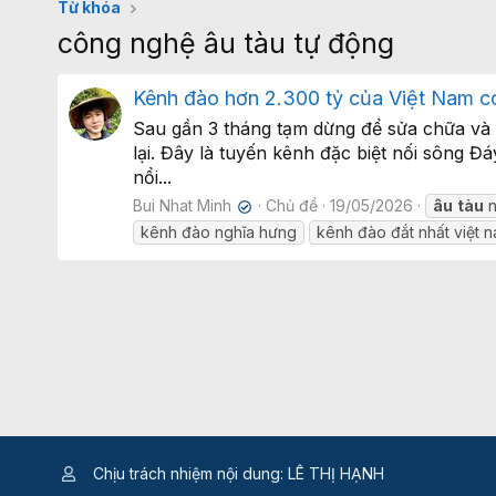
Từ khóa
công nghệ âu tàu tự động
Kênh đào hơn 2.300 tỷ của Việt Nam có
Sau gần 3 tháng tạm dừng để sửa chữa và 
lại. Đây là tuyến kênh đặc biệt nối sông 
nổi...
Bui Nhat Minh
Chủ đề
19/05/2026
âu
tàu
n
✔
kênh đào nghĩa hưng
kênh đào đắt nhất việt 
Chịu trách nhiệm nội dung: LÊ THỊ HẠNH