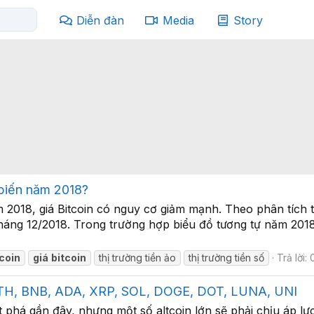
Diễn đàn
Media
Story
 biến năm 2018?
2018, giá Bitcoin có nguy cơ giảm mạnh. Theo phân tích từ 
 tháng 12/2018. Trong trường hợp biểu đồ tương tự năm 20
tcoin
giá
bitcoin
thị trường tiền ảo
thị trường tiền số
Trả lời: 
, ETH, BNB, ADA, XRP, SOL, DOGE, DOT, LUNA, UNI
 phá gần đây, nhưng một số altcoin lớn sẽ phải chịu áp lực 