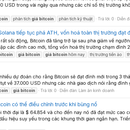
000 USD trong vài ngày qua nhưng các chỉ số thị trường k
coin
phân tích
giá
bitcoin
phân tích kỹ thuật
Trả lời: 0
Diễn đ
Solana tiếp tục phá ATH, vốn hoá toàn thị trường đạt 
rất sôi động, Bitcoin đã tăng trở lại sau pha giảm về ngư
 lập các đỉnh cao mới, tổng vốn hoá thị trường chạm đỉnh 2
bitcoin
giá
bitcoin
giá
bitcoin
hôm nay
thị trường tiền ảo
t
 nhiều dự đoán cho rằng Bitcoin sẽ đạt đỉnh mới trong 3 thá
ể tụt về 37.000 USD nhưng các nhà giao dịch nói rằng đỉnh 
coin
giá
bitcoin
Trả lời: 0
Diễn đàn:
Làm ăn kinh doanh
tcoin có thể điều chỉnh trước khi bùng nổ
i thời đại là $ 64.854 và cho đến nay nó đã đạt mức cao
ó dấu hiệu suy yếu trong các khung thời gian ngắn hạn. Tr