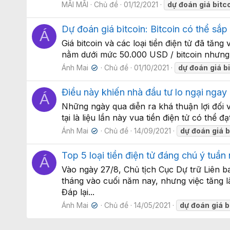
MÃI MÃI
Chủ đề
01/12/2021
dự
đoán
giá
bitc
Dự đoán giá bitcoin: Bitcoin có thể s
Á
Giá bitcoin và các loại tiền điện tử đã tă
nằm dưới mức 50.000 USD / bitcoin nhưng 
Ánh Mai
Chủ đề
01/10/2021
dự
đoán
giá
b
✔
Điều này khiến nhà đầu tư lo ngại ngay
Á
Những ngày qua diễn ra khá thuận lợi đối v
tại là liệu lần này vua tiền điện tử có th
Ánh Mai
Chủ đề
14/09/2021
dự
đoán
giá
b
✔
Top 5 loại tiền điện tử đáng chú ý tu
Á
Vào ngày 27/8, Chủ tịch Cục Dự trữ Liên 
tháng vào cuối năm nay, nhưng việc tăng lã
Đáp lại...
Ánh Mai
Chủ đề
14/05/2021
dự
đoán
giá
b
✔