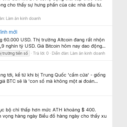
hông cho thấy sự hưng phấn của các nhà đầu tư.
àn:
Làm ăn kinh doanh
đỉnh mới
ỡng 60.000 USD. Thị trường Altcoin đang rất nhộn
,9 nghìn tỷ USD. Giá Bitcoin hôm nay dao động...
hị trường tiền số
Trả lời: 0
Diễn đàn:
Làm ăn kinh doanh
ng tới, kể từ khi bị Trung Quốc 'cấm cửa' - giống
giá BTC sẽ là 'con số mà không một ai đoán...
 cục bộ chỉ thấp hơn mức ATH khoảng $ 400.
iển vọng hàng ngày Biểu đồ hàng ngày cho thấy xu