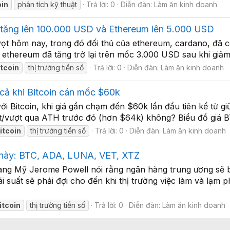
oin
phân tích kỹ thuật
Trả lời: 0
Diễn đàn:
Làm ăn kinh doanh
ắp tăng lên 100.000 USD và Ethereum lên 5.000 USD
ng vọt hôm nay, trong đó đối thủ của ethereum, cardano, đã
ethereum đã tăng trở lại trên mốc 3.000 USD sau khi giả
itcoin
thị trường tiền số
Trả lời: 0
Diễn đàn:
Làm ăn kinh doanh
 cả khi Bitcoin cán mốc $60k
ới Bitcoin, khi giá gần chạm đến $60k lần đầu tiên kể từ gi
ể đạt/vượt qua ATH trước đó (hơn $64k) không? Biểu đồ giá 
itcoin
thị trường tiền số
Trả lời: 0
Diễn đàn:
Làm ăn kinh doanh
ần này: BTC, ADA, LUNA, VET, XTZ
bang Mỹ Jerome Powell nói rằng ngân hàng trung ương sẽ 
i suất sẽ phải đợi cho đến khi thị trường việc làm và lạm 
itcoin
thị trường tiền số
Trả lời: 0
Diễn đàn:
Làm ăn kinh doanh