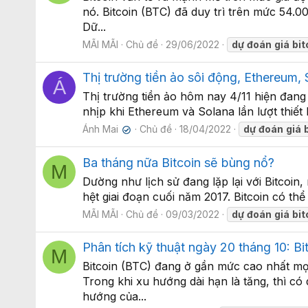
nó. Bitcoin (BTC) đã duy trì trên mức 54.
Dữ...
MÃI MÃI
Chủ đề
29/06/2022
dự
đoán
giá
bit
Thị trường tiền ảo sôi động, Ethereum, 
Á
Thị trường tiền ảo hôm nay 4/11 hiện đang 
nhịp khi Ethereum và Solana lần lượt thiết
Ánh Mai
Chủ đề
18/04/2022
dự
đoán
giá
✔
Ba tháng nữa Bitcoin sẽ bùng nổ?
M
Dường như lịch sử đang lặp lại với Bitcoin,
hệt giai đoạn cuối năm 2017. Bitcoin có th
MÃI MÃI
Chủ đề
09/03/2022
dự
đoán
giá
bit
Phân tích kỹ thuật ngày 20 tháng 10: Bi
M
Bitcoin (BTC) đang ở gần mức cao nhất mọ
Trong khi xu hướng dài hạn là tăng, thì c
hướng của...