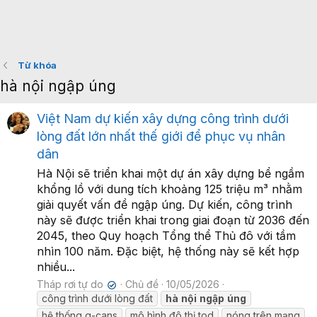
Từ khóa
hà nội ngập úng
Việt Nam dự kiến xây dựng công trình dưới
lòng đất lớn nhất thế giới để phục vụ nhân
dân
Hà Nội sẽ triển khai một dự án xây dựng bể ngầm
khổng lồ với dung tích khoảng 125 triệu m³ nhằm
giải quyết vấn đề ngập úng. Dự kiến, công trình
này sẽ được triển khai trong giai đoạn từ 2036 đến
2045, theo Quy hoạch Tổng thể Thủ đô với tầm
nhìn 100 năm. Đặc biệt, hệ thống này sẽ kết hợp
nhiều...
Tháp rơi tự do
Chủ đề
10/05/2026
✔
công trình dưới lòng đất
hà
nội
ngập
úng
hệ thống g-cans
mô hình đô thị tod
nóng trên mạng