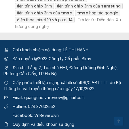
tiến trình
chip
3nm
tiến trình
chip
3nm của
samsung
tiến trình
chip
3nm của
tmsc
tmsc
hợp tác google
điện thoại pixel 10
và
pixel 14
Trả lời: 0
Diễn đàn:
Xu
hướng công nghệ
Chịu trách nhiệm nội dung: LÊ THỊ HẠNH
Bản quyền @2023 Công ty Cổ phần Bkav
Địa chỉ: Tầng 2, Tòa nhà HH1, Đường Dương Đình Nghệ,
Phường Cầu Giấy, TP Hà Nội
Giấy phép thiết lập mạng xã hội số 499/GP-BTTTT
do Bộ
Thông tin và Truyền thông cấp ngày 17/10/2022
Email:
quangcao.vnreview@gmail.com
Hotline:
024.37632552
Facebook:
VnReview.vn
Top
Quy định và điều khoản sử dụng