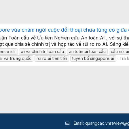
pore vừa châm ngòi cuộc đối thoại chưa từng có giữa
n Toàn cầu về Ưu tiên Nghiên cứu An toàn AI , với sự t
 qua chia sẻ chính trị và hợp tác về rủi ro ro AI. Sáng kiến
nce iclr
ai
và chính trị toàn cầu
an toàn
ai
toàn cầu
cầu nối
a
ai và
trung
quốc
rủi ro
ai
tiên tiến
tuyên bố singapore
ai
Trả l
Email:
quangcao.vnreview@g