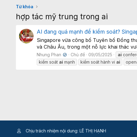
Từ khóa
hợp tác mỹ trung trong ai
AI đang quá mạnh để kiểm soát? Singa
Singapore vừa công bố Tuyên bố Đồng thuậ
và Châu Âu, trong một nỗ lực khai thác vượt
Nhung Phan
Chủ đề
09/05/2025
ai
confere
✔
kiểm soát
ai
mạnh
kiểm soát hành vi
ai
open
Chịu trách nhiệm nội dung: LÊ THỊ HẠNH