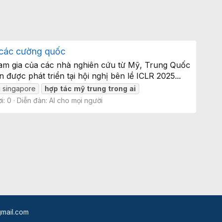
 các cường quốc
ham gia của các nhà nghiên cứu từ Mỹ, Trung Quốc
 được phát triển tại hội nghị bên lề ICLR 2025...
i
singapore
hợp
tác
mỹ
trung
trong
ai
ời: 0
Diễn đàn:
AI cho mọi người
mail.com