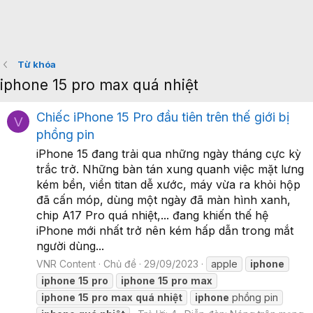
Từ khóa
iphone 15 pro max quá nhiệt
Chiếc iPhone 15 Pro đầu tiên trên thế giới bị
V
phồng pin
iPhone 15 đang trải qua những ngày tháng cực kỳ
trắc trở. Những bàn tán xung quanh việc mặt lưng
kém bền, viền titan dễ xước, máy vừa ra khỏi hộp
đã cấn móp, dùng một ngày đã màn hình xanh,
chip A17 Pro quá nhiệt,... đang khiến thế hệ
iPhone mới nhất trở nên kém hấp dẫn trong mắt
người dùng...
VNR Content
Chủ đề
29/09/2023
apple
iphone
iphone
15
pro
iphone
15
pro
max
iphone
15
pro
max
quá
nhiệt
iphone
phồng pin