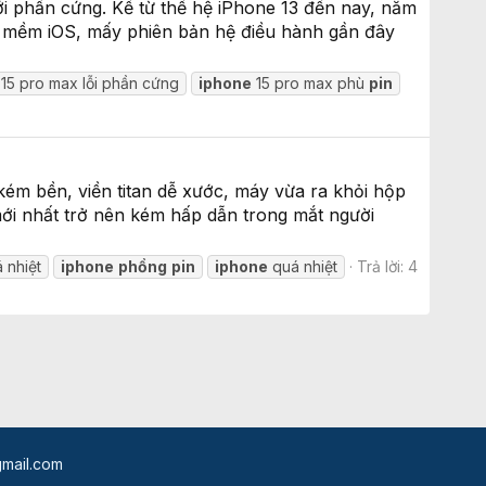
ới phần cứng. Kể từ thế hệ iPhone 13 đến nay, năm
n mềm iOS, mấy phiên bản hệ điều hành gần đây
15 pro max lỗi phần cứng
iphone
15 pro max phù
pin
kém bền, viền titan dễ xước, máy vừa ra khỏi hộp
mới nhất trở nên kém hấp dẫn trong mắt người
 nhiệt
iphone
phồng
pin
iphone
quá nhiệt
Trả lời: 4
mail.com