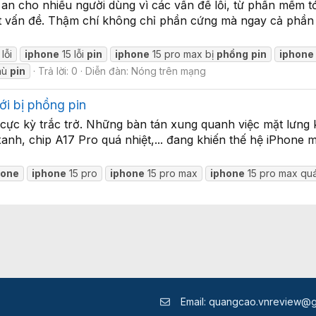
 an cho nhiều người dùng vì các vấn đề lỗi, từ phần mềm t
ít vấn đề. Thậm chí không chỉ phần cứng mà ngay cả phầ
lỗi
iphone
15 lỗi
pin
iphone
15 pro max bị
phồng
pin
iphone
hù
pin
Trả lời: 0
Diễn đàn:
Nóng trên mạng
ới bị phồng pin
cực kỳ trắc trở. Những bàn tán xung quanh việc mặt lưng 
nh, chip A17 Pro quá nhiệt,... đang khiến thế hệ iPhone 
hone
iphone
15 pro
iphone
15 pro max
iphone
15 pro max quá
Email:
quangcao.vnreview@g