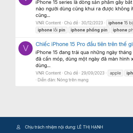
iPhone 15 series là dòng sản phẩm gây bất
nào người dùng cũng khui ra được không 
cũng...
VNR Content
Chủ đề
30/12/2023
iphone
15 bị 
iphone
lỗi
pin
iphone
phồng
pin
iphone
p
Chiếc iPhone 15 Pro đầu tiên trên thế gi
V
iPhone 15 đang trải qua những ngày tháng 
đã cấn móp, dùng một ngày đã màn hình xa
dùng...
VNR Content
Chủ đề
29/09/2023
apple
ip
Diễn đàn:
Nóng trên mạng
Chịu trách nhiệm nội dung: LÊ THỊ HẠNH