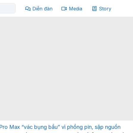
Diễn đàn
Media
Story
 Pro Max “vác bụng bầu” vì phồng pin, sập nguồn