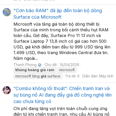
"Cơn bão RAM" đã ập đến toàn bộ dòng
Surface của Microsoft
Microsoft vừa tăng giá toàn bộ dòng thiết bị
Surface của mình trong bối cảnh thiếu hụt RAM
toàn cầu. Giờ đây, Surface Pro 11 13 inch và
Surface Laptop 7 13,8 inch có giá cao hơn 500
USD, giá khởi điểm ban đầu từ 999 USD tăng lên
1.499 USD, theo trang Windows Central đưa tin.
Năm ngoái...
Thanh Phong
Chủ đề
14/04/2026
✔
khủng
hoảng
giá
ram
microsoft
microsoft tăng
giá
surface
Trả lời: 0
Diễn đàn:
Máy tính
“Combo không lối thoát”: Chiến tranh Iran và
sự bùng nổ AI đang đẩy giá đồ công nghệ lên
cao chưa từng có
Chi phí đang tăng vọt trên toàn chuỗi cung ứng
điện tử khi chiến tranh Iran, nhu cầu AI bùng nổ