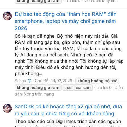
khủng
hoảng
giá
ram
Trả lời: 0
Diễn đàn:
Máy tính
Dự báo tác động của “thảm họa RAM” đến
smartphone, laptop và máy chơi game năm
2026
Có lẽ bạn đã nghe: Bộ nhớ hiện nay rất đắt. Giá
RAM đã tăng gấp ba, gấp bốn, thậm chí gấp sáu
lần tùy thuộc vào loại RAM, tất cả là do các công
ty AI đang mua hết sạch. Nhưng có lẽ bạn đã
nghĩ: Tôi không mua thẻ nhớ! Tôi không tự lắp ráp
máy tính! Điều đó sẽ không ảnh hưởng đến tôi,
phải không...
Sasha
Chủ đề
21/02/2026
khủng
hoảng
bộ nhớ
✔
khủng
hoảng
giá
ram
thảm họa
ram
Trả lời: 0
Diễn
đàn:
Nóng trên mạng
SanDisk có kế hoạch tăng x2 giá bộ nhớ, đưa
ra yêu cầu lạ chưa từng có với khách hàng
Theo báo cáo của DigiTimes trích dẫn các nguồn