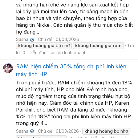
và những hạn chế về năng lực sản xuất kết hợp
lại đẩy giá mọi thứ lên cao, từ bảng mạch in đến
bao bì nhựa và vận chuyển, theo tổng hợp của
hãng tin Nikkei. Các nhà quản lý thu mua cho biết
họ đang...
Sasha
Chủ đề
01/04/2026
✔
khủng
hoảng
giá
bộ nhớ
khủng
hoảng
giá
ram
Trả
lời: 0
Diễn đàn:
Làm ăn kinh doanh
RAM hiện chiếm 35% tổng chi phí linh kiện
máy tính HP
Trong quý trước, RAM chiếm khoảng 15 đến 18%
chi phí máy tính, HP cho biết. Để minh họa cho
mức độ nghiêm trọng của tình trạng thiếu hụt bộ
nhớ hiện nay, Giám đốc tài chính của HP, Karen
Parkhill, cho biết RAM đã tăng từ mức “khoảng
15% đến 18%” tổng chi phí linh kiện máy tính HP
trong quý 4...
Sasha
Chủ đề
01/03/2026
khủng
hoảng
bộ nhớ
✔