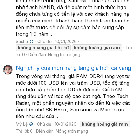
tin từ chuỗi cung ứng, SanDisk - nhà sản xuất bộ
nhớ flash NAND, đã đề xuất một hình thức hợp
đồng chưa từng có tiền lệ với các khách hàng hạ
nguồn của mình: khách hàng thanh toán toàn bộ
tiền mặt trước để đổi lấy sự đảm bảo cung cấp
trong 1-3 năm...
Sasha
Chủ đề
10/01/2026
✔
khủng
hoảng
giá
bộ nhớ
khủng
hoảng
giá
ram
Trả
lời: 0
Diễn đàn:
Nóng trên mạng
Nghịch lý của món hàng tăng giá hơn cả vàng
Trong vòng vài tháng, giá RAM DDR4 tăng vọt từ
mức dưới 100 USD lên vài trăm USD, tốc độ tăng
cao hơn cả phiên bản DDR5 đời mới. Giá RAM
tăng đều đặn với tốc độ cao bất ngờ. Theo Tech
Radar, một phần nguyên nhân do đến từ việc các
ông lớn như SK Hynix, Samsung và Micron ưu
tiên nhu cầu của...
Mỹ Lệ
Chủ đề
10/01/2026
khủng
hoảng
giá
ram
✔
Trả lời: 0
Diễn đàn:
Nóng trên mạng