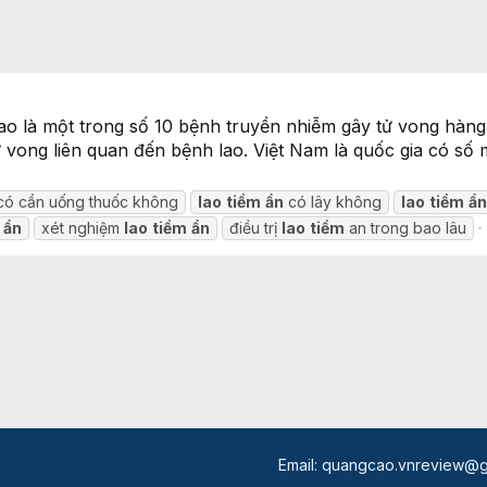
lao là một trong số 10 bệnh truyền nhiễm gây tử vong hàng
tử vong liên quan đến bệnh lao. Việt Nam là quốc gia có s
có cần uống thuốc không
lao
tiềm
ẩn
có lây không
lao
tiềm
ẩ
ẩn
xét nghiệm
lao
tiềm
ẩn
điều trị
lao
tiềm
an trong bao lâu
Email:
quangcao.vnreview@g