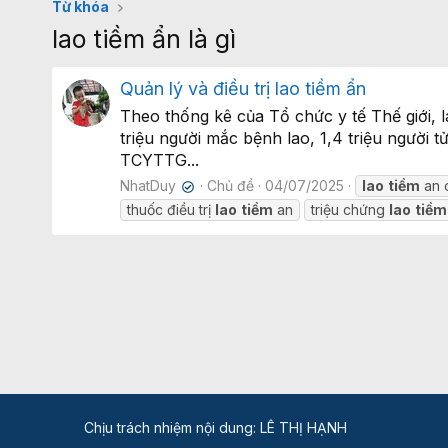
Từ khóa
lao tiềm ẩn là gì
Quản lý và điều trị lao tiềm ẩn
Theo thống kê của Tổ chức y tế Thế giới, 
triệu người mắc bệnh lao, 1,4 triệu người 
TCYTTG...
NhatDuy
Chủ đề
04/07/2025
lao
tiềm
an 
✔
thuốc điều trị
lao
tiềm
an
triệu chứng
lao
tiềm
Chịu trách nhiệm nội dung: LÊ THỊ HẠNH