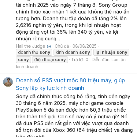
tài chính 2025 vào ngày 7 tháng 8, Sony Group
chính thức xác nhận 1 kết quả không thể nào ấn
tượng hơn. Doanh thu tập đoàn đã tăng 2% lên
2,6216 nghìn tỷ yên, trong khi lợi nhuận hoạt
động tăng vọt tới 36% lên 340 tỷ yên, và lợi
nhuận ròng cũng...
Hail the Judge
Chủ đề
08/08/2025
✔
doanh thu
sony
kinh doanh
sony
lợi
nhuận
sony
sony
điện thoại
sony
Trả lời: 0
Diễn đàn:
Làm ăn
kinh doanh
Doanh số PS5 vượt mốc 80 triệu máy, giúp
Sony lập kỷ lục kinh doanh
Sony đã chính thức công bố rằng, tính đến ngày
30 tháng 6 năm 2025, máy chơi game console
PlayStation 5 đã bán được hơn 80,3 triệu chiếc
trên toàn thế giới. Con số này có ý nghĩa gì? Nó
đã đưa PS5 đến rất gần với việc vượt qua doanh
số trọn đời của Xbox 360 (84 triệu chiếc) và đang
trên đà vượt...