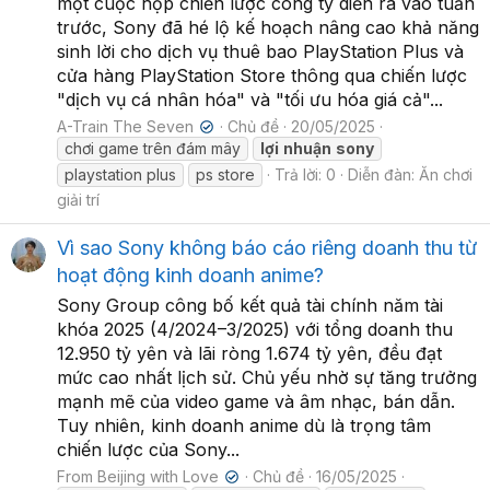
một cuộc họp chiến lược công ty diễn ra vào tuần
trước, Sony đã hé lộ kế hoạch nâng cao khả năng
sinh lời cho dịch vụ thuê bao PlayStation Plus và
cửa hàng PlayStation Store thông qua chiến lược
"dịch vụ cá nhân hóa" và "tối ưu hóa giá cả"...
A-Train The Seven
Chủ đề
20/05/2025
✔
chơi game trên đám mây
lợi
nhuận
sony
playstation plus
ps store
Trả lời: 0
Diễn đàn:
Ăn chơi
giải trí
Vì sao Sony không báo cáo riêng doanh thu từ
hoạt động kinh doanh anime?
Sony Group công bố kết quả tài chính năm tài
khóa 2025 (4/2024–3/2025) với tổng doanh thu
12.950 tỷ yên và lãi ròng 1.674 tỷ yên, đều đạt
mức cao nhất lịch sử. Chủ yếu nhờ sự tăng trưởng
mạnh mẽ của video game và âm nhạc, bán dẫn.
Tuy nhiên, kinh doanh anime dù là trọng tâm
chiến lược của Sony...
From Beijing with Love
Chủ đề
16/05/2025
✔