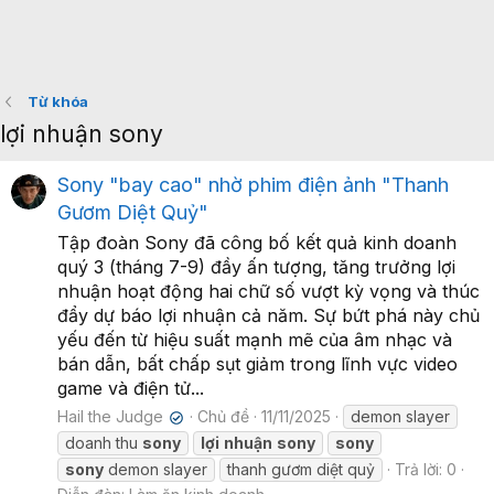
Từ khóa
lợi nhuận sony
Sony "bay cao" nhờ phim điện ảnh "Thanh
Gươm Diệt Quỷ"
Tập đoàn Sony đã công bố kết quả kinh doanh
quý 3 (tháng 7-9) đầy ấn tượng, tăng trưởng lợi
nhuận hoạt động hai chữ số vượt kỳ vọng và thúc
đẩy dự báo lợi nhuận cả năm. Sự bứt phá này chủ
yếu đến từ hiệu suất mạnh mẽ của âm nhạc và
bán dẫn, bất chấp sụt giảm trong lĩnh vực video
game và điện tử...
Hail the Judge
Chủ đề
11/11/2025
demon slayer
✔
doanh thu
sony
lợi
nhuận
sony
sony
sony
demon slayer
thanh gươm diệt quỷ
Trả lời: 0