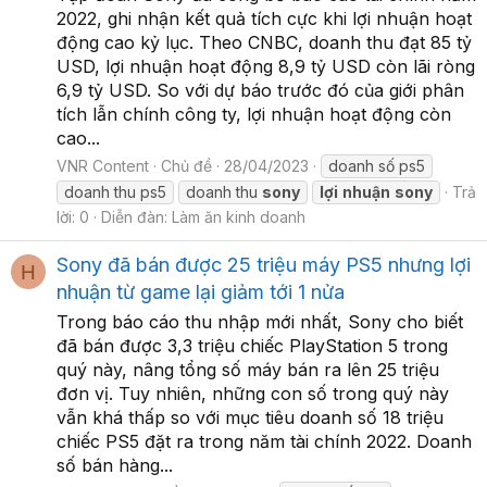
2022, ghi nhận kết quả tích cực khi lợi nhuận hoạt
động cao kỷ lục. Theo CNBC, doanh thu đạt 85 tỷ
USD, lợi nhuận hoạt động 8,9 tỷ USD còn lãi ròng
6,9 tỷ USD. So với dự báo trước đó của giới phân
tích lẫn chính công ty, lợi nhuận hoạt động còn
cao...
VNR Content
Chủ đề
28/04/2023
doanh số ps5
doanh thu ps5
doanh thu
sony
lợi
nhuận
sony
Trả
lời: 0
Diễn đàn:
Làm ăn kinh doanh
Sony đã bán được 25 triệu máy PS5 nhưng lợi
H
nhuận từ game lại giảm tới 1 nửa
Trong báo cáo thu nhập mới nhất, Sony cho biết
đã bán được 3,3 triệu chiếc PlayStation 5 trong
quý này, nâng tổng số máy bán ra lên 25 triệu
đơn vị. Tuy nhiên, những con số trong quý này
vẫn khá thấp so với mục tiêu doanh số 18 triệu
chiếc PS5 đặt ra trong năm tài chính 2022. Doanh
số bán hàng...