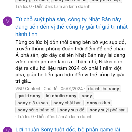
Trả lời: 0
Diễn đàn:
Làm ăn kinh doanh
Từ chỗ suýt phá sản, công ty Nhật Bản này
V
đang tiến đến vị thế công ty giải trí giá trị nhất
hành tinh
Từng có lúc bị đồn thổi đang bên bờ vực sụp đổ,
truyền thông phỏng đoán thời điểm đế chế châu
Á phá sản, giờ đây cái tên Nhật Bản này lại đang
vươn mình ăn nên làm ra. Thậm chí, Nikkei còn
đặt ra câu hỏi liệu năm 2024 có phải 1 năm đột
phá, giúp họ tiến gần hơn đến vị thế công ty giải
trí giá...
VNR Content
Chủ đề
05/01/2024
doanh thu
sony
giải trí
sony
lợi
nhuận
sony
sony
sony
giờ ra sao
sony
nhật bản
sony
nikkei
sony
sống bằng gì
sony
sụp đổ
sony
suýt phá sản
Trả lời: 0
Diễn đàn:
Làm ăn kinh doanh
Lợi nhuận Sony tuột dốc, bộ phận game lãi
V