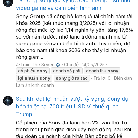
Lãi ròng Sony lập kỷ lục cao nhất lịch sử nhờ
video game và cảm biến hình ảnh
Sony Group đã công bố kết quả tài chính năm tài
khóa 2025 (kết thúc tháng 3/2025) với lợi nhuận
ròng đạt mức kỷ lục 1,14 nghìn tỷ yên, tăng 17,6%
so với năm trước, nhờ tăng trưởng mạnh mẽ từ
video game và cảm biến hình ảnh. Tuy nhiên, dự
báo cho năm tài khóa 2026 cho thấy lợi nhuận
ròng giảm...
A-Train The Seven
Chủ đề
14/05/2025
✔
cổ phiếu
sony
doanh số ps5
doanh thu
sony
lợi
nhuận
sony
sony
giờ ra sao
Trả lời: 0
Diễn đàn:
Làm ăn kinh doanh
Sau khi đạt lợi nhuận vượt kỳ vọng, Sony dự
báo thiệt hại 700 triệu USD vì thuế quan
Trump
Cổ phiếu của Sony đã tăng hơn 2% vào thứ Tư
trong một phiên giao dịch đầy biến động, sau khi
tập đoàn đa ngành của Nhật Bản công bố kế