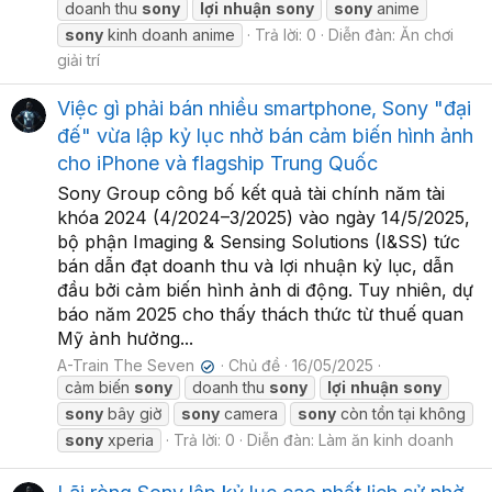
doanh thu
sony
lợi
nhuận
sony
sony
anime
sony
kinh doanh anime
Trả lời: 0
Diễn đàn:
Ăn chơi
giải trí
Việc gì phải bán nhiều smartphone, Sony "đại
đế" vừa lập kỷ lục nhờ bán cảm biến hình ảnh
cho iPhone và flagship Trung Quốc
Sony Group công bố kết quả tài chính năm tài
khóa 2024 (4/2024–3/2025) vào ngày 14/5/2025,
bộ phận Imaging & Sensing Solutions (I&SS) tức
bán dẫn đạt doanh thu và lợi nhuận kỷ lục, dẫn
đầu bởi cảm biến hình ảnh di động. Tuy nhiên, dự
báo năm 2025 cho thấy thách thức từ thuế quan
Mỹ ảnh hưởng...
A-Train The Seven
Chủ đề
16/05/2025
✔
cảm biến
sony
doanh thu
sony
lợi
nhuận
sony
sony
bây giờ
sony
camera
sony
còn tồn tại không
sony
xperia
Trả lời: 0
Diễn đàn:
Làm ăn kinh doanh