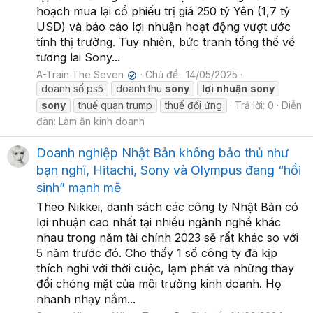
hoạch mua lại cổ phiếu trị giá 250 tỷ Yên (1,7 tỷ
USD) và báo cáo lợi nhuận hoạt động vượt ước
tính thị trường. Tuy nhiên, bức tranh tổng thể về
tương lai Sony...
A-Train The Seven
Chủ đề
14/05/2025
✔
doanh số ps5
doanh thu
sony
lợi
nhuận
sony
sony
thuế quan trump
thuế đối ứng
Trả lời: 0
Diễn
đàn:
Làm ăn kinh doanh
Doanh nghiệp Nhật Bản không bảo thủ như
bạn nghĩ, Hitachi, Sony và Olympus đang “hồi
sinh” mạnh mẽ
Theo Nikkei, danh sách các công ty Nhật Bản có
lợi nhuận cao nhất tại nhiều ngành nghề khác
nhau trong năm tài chính 2023 sẽ rất khác so với
5 năm trước đó. Cho thấy 1 số công ty đã kịp
thích nghi với thời cuộc, lạm phát và những thay
đổi chóng mặt của môi trường kinh doanh. Họ
nhanh nhạy nắm...