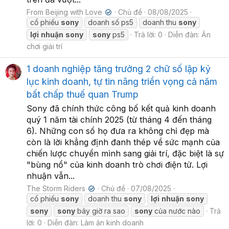
From Beijing with Love
Chủ đề
08/08/2025
✔
cổ phiếu
sony
doanh số ps5
doanh thu
sony
lợi
nhuận
sony
sony
ps5
Trả lời: 0
Diễn đàn:
Ăn
chơi giải trí
1 doanh nghiệp tăng trưởng 2 chữ số lập kỷ
lục kinh doanh, tự tin nâng triển vọng cả năm
bất chấp thuế quan Trump
Sony đã chính thức công bố kết quả kinh doanh
quý 1 năm tài chính 2025 (từ tháng 4 đến tháng
6). Những con số họ đưa ra không chỉ đẹp mà
còn là lời khẳng định đanh thép về sức mạnh của
chiến lược chuyển mình sang giải trí, đặc biệt là sự
"bùng nổ" của kinh doanh trò chơi điện tử. Lợi
nhuận vẫn...
The Storm Riders
Chủ đề
07/08/2025
✔
cổ phiếu
sony
doanh thu
sony
lợi
nhuận
sony
sony
sony
bây giờ ra sao
sony
của nước nào
Trả
lời: 0
Diễn đàn:
Làm ăn kinh doanh