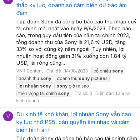
thấp kỷ lục, doanh số cảm biến dự báo ảm
đạm
Tập đoàn Sony đã công bố báo cáo thu nhập quý
tài chính mới nhất vào ngày 9/8/2023. Theo báo
cáo, trong quý đầu tiên của năm tài chính 2023,
tổng doanh thu của Sony là 21,6 tỷ USD, tăng
33% so với cùng kỳ năm ngoái. Tuy nhiên, lợi
nhuận hoạt động giảm 31% xuống còn 1,84 tỷ
USD, lãi ròng cũng...
VNR Content
Chủ đề
14/08/2023
cổ phiếu
sony
doanh thu
sony
doanh thu
sony
pictures
lợi
nhuận
sony
sony
giờ ra sao
triển vọng tài chính
sony
Trả lời: 0
Diễn đàn:
Làm ăn
kinh doanh
Dù kinh tế khó khăn, lợi nhuận Sony vẫn cao
V
kỷ lục nhờ PS5, bản quyền âm nhạc và cảm
biến hình ảnh
Tập đoàn Sony đã công bố báo cáo tài chính năm