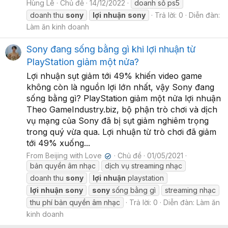
Hùng Lê
Chủ đề
14/12/2022
doanh số ps5
doanh thu
sony
lợi
nhuận
sony
Trả lời: 0
Diễn đàn:
Làm ăn kinh doanh
Sony đang sống bằng gì khi lợi nhuận từ
PlayStation giảm một nửa?
Lợi nhuận sụt giảm tới 49% khiến video game
không còn là nguồn lợi lớn nhất, vậy Sony đang
sống bằng gì? PlayStation giảm một nửa lợi nhuận
Theo GameIndustry.biz, bộ phận trò chơi và dịch
vụ mạng của Sony đã bị sụt giảm nghiêm trọng
trong quý vừa qua. Lợi nhuận từ trò chơi đã giảm
tới 49% xuống...
From Beijing with Love
Chủ đề
01/05/2021
✔
bản quyền âm nhạc
dịch vụ streaming nhạc
doanh thu
sony
lợi
nhuận
playstation
lợi
nhuận
sony
sony
sống bằng gì
streaming nhạc
thu phí bản quyền âm nhạc
Trả lời: 0
Diễn đàn:
Làm ăn
kinh doanh