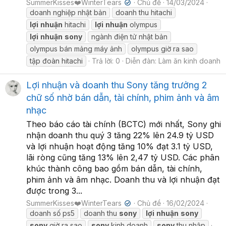
SummerKisses❤️WinterTears
Chủ đề
14/03/2024
✔
doanh nghiệp nhật bản
doanh thu hitachi
lợi
nhuận
hitachi
lợi
nhuận
olympus
lợi
nhuận
sony
ngành điện tử nhật bản
olympus bán mảng máy ảnh
olympus giờ ra sao
tập đoàn hitachi
Trả lời: 0
Diễn đàn:
Làm ăn kinh doanh
Lợi nhuận và doanh thu Sony tăng trưởng 2
chữ số nhờ bán dẫn, tài chính, phim ảnh và âm
nhạc
Theo báo cáo tài chính (BCTC) mới nhất, Sony ghi
nhận doanh thu quý 3 tăng 22% lên 24.9 tỷ USD
và lợi nhuận hoạt động tăng 10% đạt 3.1 tỷ USD,
lãi ròng cũng tăng 13% lên 2,47 tỷ USD. Các phân
khúc thành công bao gồm bán dẫn, tài chính,
phim ảnh và âm nhạc. Doanh thu và lợi nhuận đạt
được trong 3...
SummerKisses❤️WinterTears
Chủ đề
16/02/2024
✔
doanh số ps5
doanh thu
sony
lợi
nhuận
sony
sony
giờ ra sao
sony
kinh doanh
sony
thu nhập