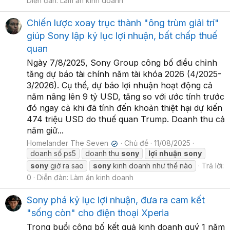
Diễn đàn:
Làm ăn kinh doanh
Chiến lược xoay trục thành "ông trùm giải trí"
giúp Sony lập kỷ lục lợi nhuận, bất chấp thuế
quan
Ngày 7/8/2025, Sony Group công bố điều chỉnh
tăng dự báo tài chính năm tài khóa 2026 (4/2025-
3/2026). Cụ thể, dự báo lợi nhuận hoạt động cả
năm nâng lên 9 tỷ USD, tăng so với ước tính trước
đó ngay cả khi đã tính đến khoản thiệt hại dự kiến
474 triệu USD do thuế quan Trump. Doanh thu cả
năm giữ...
Homelander The Seven
Chủ đề
11/08/2025
✔
doanh số ps5
doanh thu
sony
lợi
nhuận
sony
sony
giờ ra sao
sony
kinh doanh như thế nào
Trả lời:
0
Diễn đàn:
Làm ăn kinh doanh
Sony phá kỷ lục lợi nhuận, đưa ra cam kết
"sống còn" cho điện thoại Xperia
Trong buổi công bố kết quả kinh doanh quý 1 năm