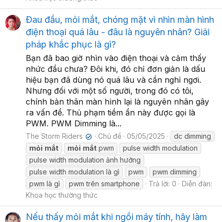
Đau đầu, mỏi mắt, chóng mặt vì nhìn màn hình
điện thoại quá lâu - đâu là nguyên nhân? Giải
pháp khắc phục là gì?
Bạn đã bao giờ nhìn vào điện thoại và cảm thấy
nhức đầu chưa? Đôi khi, đó chỉ đơn giản là dấu
hiệu bạn đã dùng nó quá lâu và cần nghỉ ngơi.
Nhưng đối với một số người, trong đó có tôi,
chính bản thân màn hình lại là nguyên nhân gây
ra vấn đề. Thủ phạm tiềm ẩn này được gọi là
PWM. PWM Dimming là...
The Storm Riders
Chủ đề
05/05/2025
dc dimming
✔
mỏi
mắt
mỏi
mắt
pwm
pulse width modulation
pulse width modulation ảnh hưởng
pulse width modulation là gì
pwm
pwm dimming
pwm là gì
pwm trên smartphone
Trả lời: 0
Diễn đàn:
Khoa học thường thức
Nếu thấy mỏi mắt khi ngồi máy tính, hãy làm