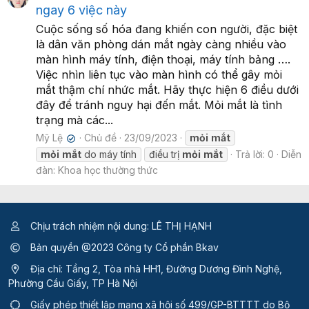
ngay 6 việc này
Cuộc sống số hóa đang khiến con người, đặc biệt
là dân văn phòng dán mắt ngày càng nhiều vào
màn hình máy tính, điện thoại, máy tính bảng ….
Việc nhìn liên tục vào màn hình có thể gây mỏi
mắt thậm chí nhức mắt. Hãy thực hiện 6 điều dưới
đây để tránh nguy hại đến mắt. Mỏi mắt là tình
trạng mà các...
Mỹ Lệ
Chủ đề
23/09/2023
mỏi
mắt
✔
mỏi
mắt
do máy tính
điều trị
mỏi
mắt
Trả lời: 0
Diễn
đàn:
Khoa học thường thức
Chịu trách nhiệm nội dung: LÊ THỊ HẠNH
Bản quyền @2023 Công ty Cổ phần Bkav
Địa chỉ: Tầng 2, Tòa nhà HH1, Đường Dương Đình Nghệ,
Phường Cầu Giấy, TP Hà Nội
Giấy phép thiết lập mạng xã hội số 499/GP-BTTTT
do Bộ