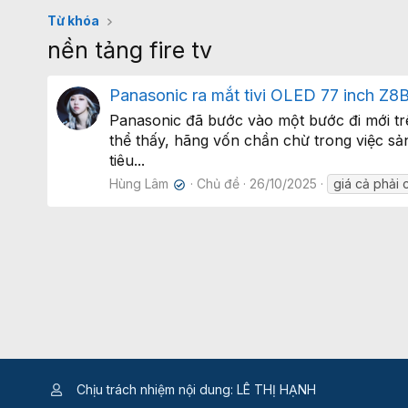
Từ khóa
nền tảng fire tv
Panasonic ra mắt tivi OLED 77 inch Z8B
Panasonic đã bước vào một bước đi mới trê
thể thấy, hãng vốn chần chừ trong việc sả
tiêu...
Hùng Lâm
Chủ đề
26/10/2025
giá cả phải
✔
Chịu trách nhiệm nội dung: LÊ THỊ HẠNH