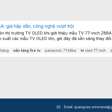
A: giá hấp dẫn, công nghệ vượt trội
n thị trường TV OLED khi giới thiệu mẫu TV 77-inch Z8BA,
n xuất các mẫu TV OLED lớn, giờ đây đã sẵn sàng thay đổi 
 chăng
nền
tảng
fire
tv
panasonic 77z8ba
tv
oled 77 inch
Email:
quangcao.vnreview@g