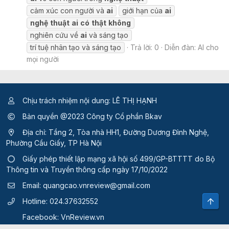
cảm xúc con người và
ai
giới hạn của
ai
nghệ
thuật
ai
có
thật
không
nghiên cứu về
ai
và sáng tạo
trí tuệ nhân tạo và sáng tạo
Trả lời: 0
Diễn đàn:
AI cho
mọi người
Chịu trách nhiệm nội dung: LÊ THỊ HẠNH
Bản quyền @2023 Công ty Cổ phần Bkav
Địa chỉ: Tầng 2, Tòa nhà HH1, Đường Dương Đình Nghệ,
Phường Cầu Giấy, TP Hà Nội
Giấy phép thiết lập mạng xã hội số 499/GP-BTTTT
do Bộ
Thông tin và Truyền thông cấp ngày 17/10/2022
Email:
quangcao.vnreview@gmail.com
Top
Hotline:
024.37632552
Facebook:
VnReview.vn