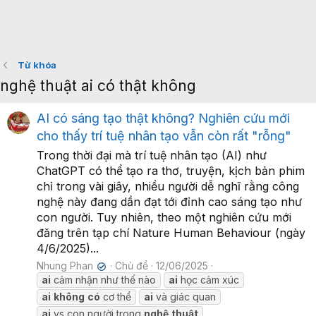
Từ khóa
nghệ thuật ai có thật không
AI có sáng tạo thật không? Nghiên cứu mới
cho thấy trí tuệ nhân tạo vẫn còn rất "rỗng"
Trong thời đại mà trí tuệ nhân tạo (AI) như
ChatGPT có thể tạo ra thơ, truyện, kịch bản phim
chỉ trong vài giây, nhiều người dễ nghĩ rằng công
nghệ này đang dần đạt tới đỉnh cao sáng tạo như
con người. Tuy nhiên, theo một nghiên cứu mới
đăng trên tạp chí Nature Human Behaviour (ngày
4/6/2025)...
Nhung Phan
Chủ đề
12/06/2025
✔
ai
cảm nhận như thế nào
ai
học cảm xúc
ai
không
có
cơ thể
ai
và giác quan
ai
vs con người trong
nghệ
thuật