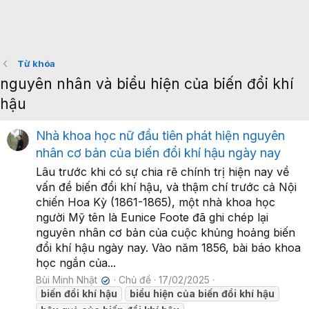
Từ khóa
nguyên nhân và biểu hiện của biến đổi khí
hậu
Nhà khoa học nữ đầu tiên phát hiện nguyên
nhân cơ bản của biến đổi khí hậu ngày nay
Lâu trước khi có sự chia rẽ chính trị hiện nay về
vấn đề biến đổi khí hậu, và thậm chí trước cả Nội
chiến Hoa Kỳ (1861-1865), một nhà khoa học
người Mỹ tên là Eunice Foote đã ghi chép lại
nguyên nhân cơ bản của cuộc khủng hoảng biến
đổi khí hậu ngày nay. Vào năm 1856, bài báo khoa
học ngắn của...
Bùi Minh Nhật
Chủ đề
17/02/2025
✔
biến
đổi
khí
hậu
biểu
hiện
của
biến
đổi
khí
hậu