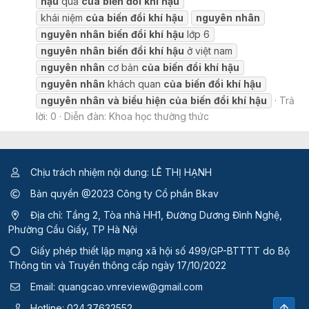
hậu
quả
của
biến
đổi
khí
hậu
khái niệm
của
biến
đổi
khí
hậu
nguyên
nhân
nguyên
nhân
biến
đổi
khí
hậu
lớp 6
nguyên
nhân
biến
đổi
khí
hậu
ở việt nam
nguyên
nhân
cơ bản
của
biến
đổi
khí
hậu
nguyên
nhân
khách quan
của
biến
đổi
khí
hậu
nguyên
nhân
và
biểu
hiện
của
biến
đổi
khí
hậu
Trả
lời: 0
Diễn đàn:
Khoa học thường thức
Chịu trách nhiệm nội dung: LÊ THỊ HẠNH
Bản quyền @2023 Công ty Cổ phần Bkav
Địa chỉ: Tầng 2, Tòa nhà HH1, Đường Dương Đình Nghệ,
Phường Cầu Giấy, TP Hà Nội
Giấy phép thiết lập mạng xã hội số 499/GP-BTTTT
do Bộ
Thông tin và Truyền thông cấp ngày 17/10/2022
Email:
quangcao.vnreview@gmail.com
Top
Hotline:
024.37632552