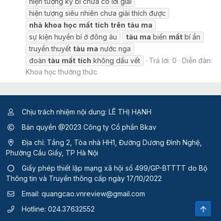
hiện tượng kỳ bí chưa có lời giải
hiện tượng siêu nhiên chưa giải thích được
nhà
khoa
học
mất
tích
trên
tàu
ma
sự kiện huyền bí ở đông âu
tàu
ma
biến
mất
bí ẩn
truyền thuyết
tàu
ma
nước nga
đoàn
tàu
mất
tích
không dấu vết
Trả lời: 0
Diễn đàn:
Khoa học thường thức
Chịu trách nhiệm nội dung: LÊ THỊ HẠNH
Bản quyền @2023 Công ty Cổ phần Bkav
Địa chỉ: Tầng 2, Tòa nhà HH1, Đường Dương Đình Nghệ,
Phường Cầu Giấy, TP Hà Nội
Giấy phép thiết lập mạng xã hội số 499/GP-BTTTT
do Bộ
Thông tin và Truyền thông cấp ngày 17/10/2022
Email:
quangcao.vnreview@gmail.com
Top
Hotline:
024.37632552