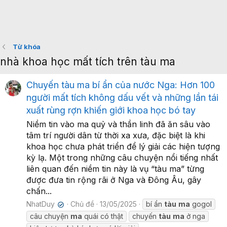
Từ khóa
nhà khoa học mất tích trên tàu ma
Chuyến tàu ma bí ẩn của nước Nga: Hơn 100
người mất tích không dấu vết và những lần tái
xuất rùng rợn khiến giới khoa học bó tay
Niềm tin vào ma quỷ và thần linh đã ăn sâu vào
tâm trí người dân từ thời xa xưa, đặc biệt là khi
khoa học chưa phát triển để lý giải các hiện tượng
kỳ lạ. Một trong những câu chuyện nổi tiếng nhất
liên quan đến niềm tin này là vụ “tàu ma” từng
được đưa tin rộng rãi ở Nga và Đông Âu, gây
chấn...
NhatDuy
Chủ đề
13/05/2025
bí ẩn
tàu
ma
gogol
✔
câu chuyện
ma
quái có thật
chuyến
tàu
ma
ở nga