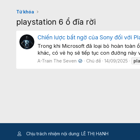
Từ khóa
playstation 6 ổ đĩa rời
Chiến lược bất ngờ của Sony đối với Pl
Trong khi Microsoft đã loại bỏ hoàn toàn 
khác, có vẻ họ sẽ tiếp tục con đường này vớ
A-Train The Seven
Chủ đề
14/09/2025
pl
✔
Chịu trách nhiệm nội dung: LÊ THỊ HẠNH