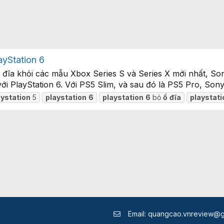
ayStation 6
ổ đĩa khỏi các mẫu Xbox Series S và Series X mới nhất, Son
i PlayStation 6. Với PS5 Slim, và sau đó là PS5 Pro, Sony đ
aystation
5
playstation
6
playstation
6
bỏ
ổ
đĩa
playstati
Email:
quangcao.vnreview@g