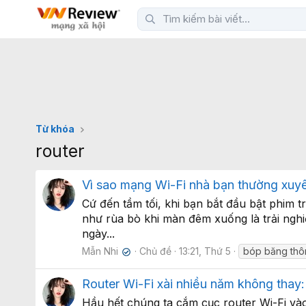
Từ khóa
router
Vì sao mạng Wi-Fi nhà bạn thường xuyên
Cứ đến tầm tối, khi bạn bắt đầu bật phim 
như rùa bò khi màn đêm xuống là trải ngh
ngày...
Mẫn Nhi
Chủ đề
13:21, Thứ 5
bóp băng th
✔
Router Wi-Fi xài nhiều năm không thay:
Hầu hết chúng ta cắm cục router Wi-Fi vào