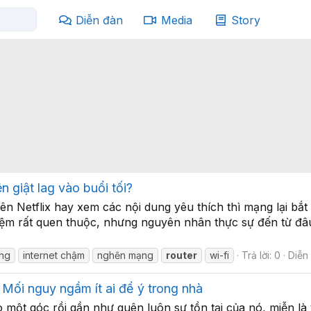
Diễn đàn
Media
Story
 giật lag vào buổi tối?
trên Netflix hay xem các nội dung yêu thích thì mạng lại b
iệm rất quen thuộc, nhưng nguyên nhân thực sự đến từ đâ
ông
internet chậm
nghẽn mạng
router
wi-fi
Trả lời: 0
Diễn
 Mối nguy ngầm ít ai để ý trong nhà
 một góc rồi gần như quên luôn sự tồn tại của nó, miễn l