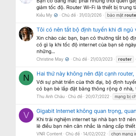
Bạn có đang mắc phải những thói quen gây 
giảm tốc độ. Router Wi-Fi là thiết bị trung
Kiều My
Chủ đề
31/03/2026
bảo mật
route
✔
Tôi có nên tắt bộ định tuyến khi đi n
Xin chào các bạn, bạn có thường tắt bộ đị
có gì lạ khi tốc độ internet của bạn sẽ ng
những...
Christine May
Chủ đề
21/03/2023
router
✔
Hai thứ này không nên đặt cạnh router
N
Với sự phát triển của thời đại, bộ định tuy
có bạn bè lắp đặt băng thông rộng ở nhà, 
Thu Anh Châu
Chủ đề
20/07/2022
mạng bị c
Gigabit Internet không quan trọng, quan
V
Khi trải nghiệm internet tại nhà bạn trở 
lẽ điều bạn nên cân nhắc là nâng cấp thiết
VNR Content
Chủ đề
14/02/2022
chọn mạng i