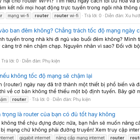
hại cho router Wi-Fi? Tìm hiểu ngay cách tối ưu hóa và b
 tâm kết nối mọi hoạt động trực tuyến trong ngôi nhà thông m
r
mạng wi-fi
router
router
wi-fi
Trả lời: 0
Diễn đàn:
Xu hướ
gủ vào ban đêm không? Chẳng trách tốc độ mạng ngày
nh tuyến trong nhà khi đi ngủ vào buổi đêm không? Mình t
ày càng trở nên chậm chạp. Nguyên nhân vì sao? Đối với bộ
Trả lời: 0
Diễn đàn:
Phụ kiện
, nếu không tốc độ mạng sẽ chậm lại
ến (router) ngày nay đã trở thành một thiết bị phổ biến và đ
thì về cơ bản không thể thiếu một bộ định tuyến. Bây giờ 
hậm
router
Trả lời: 0
Diễn đàn:
Phụ kiện
 trọng là router của bạn có đủ tốt hay không
nên không thể chịu đựng được nữa, bạn hẳn sẽ muốn nâng c
 bị mạng chứ không phải đường truyền! Xem truy cập internet
nternet
gigabit internet
nâng cấp mạng internet
router
rout