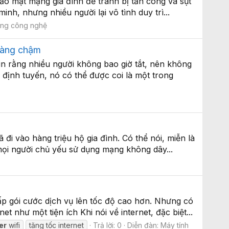
ảo mật mạng gia đình để tránh bị tấn công và sụt
inh, nhưng nhiều người lại vô tình duy trì...
ng công nghệ
 càng chậm
in rằng nhiều người không bao giờ tắt, nên không
 định tuyến, nó có thể được coi là một trong
ã đi vào hàng triệu hộ gia đình. Có thể nói, miễn là
mọi người chủ yếu sử dụng mạng không dây...
ấp gói cước dịch vụ lên tốc độ cao hơn. Nhưng có
 như một tiện ích Khi nói về internet, đặc biệt...
er
wifi
tăng tốc internet
Trả lời: 0
Diễn đàn:
Máy tính