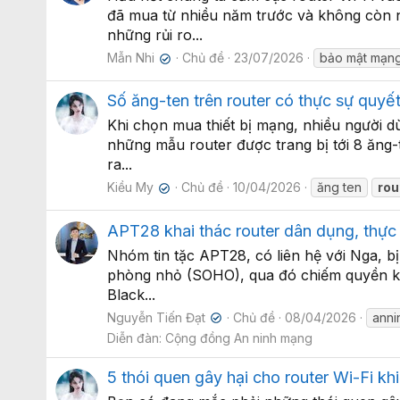
đã mua từ nhiều năm trước và không còn 
những rủi ro...
Mẫn Nhi
Chủ đề
23/07/2026
bảo mật mạn
✔
Số ăng-ten trên router có thực sự quyết
Khi chọn mua thiết bị mạng, nhiều người d
những mẫu router được trang bị tới 8 ăng-
ra...
Kiều My
Chủ đề
10/04/2026
ăng ten
rou
✔
APT28 khai thác router dân dụng, thực
Nhóm tin tặc APT28, có liên hệ với Nga, b
phòng nhỏ (SOHO), qua đó chiếm quyền kiể
Black...
Nguyễn Tiến Đạt
Chủ đề
08/04/2026
ann
✔
Diễn đàn:
Cộng đồng An ninh mạng
5 thói quen gây hại cho router Wi-Fi k