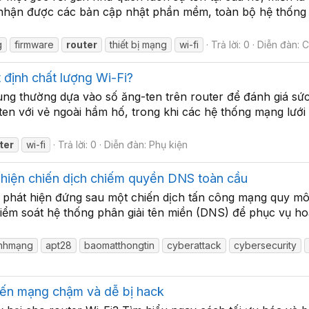
nhận được các bản cập nhật phần mềm, toàn bộ hệ thống 
g
firmware
router
thiết bị mạng
wi-fi
Trả lời: 0
Diễn đàn:
C
 định chất lượng Wi-Fi?
ùng thường dựa vào số ăng-ten trên router để đánh giá sức
ten với vẻ ngoài hầm hố, trong khi các hệ thống mạng lưới 
ter
wi-fi
Trả lời: 0
Diễn đàn:
Phụ kiện
 hiện chiến dịch chiếm quyền DNS toàn cầu
ị phát hiện đứng sau một chiến dịch tấn công mạng quy mô
m soát hệ thống phân giải tên miền (DNS) để phục vụ hoạt
inhmạng
apt28
baomatthongtin
cyberattack
cybersecurity
hiến mạng chậm và dễ bị hack