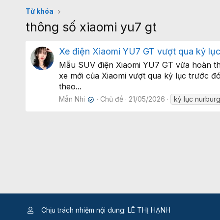
Từ khóa
thông số xiaomi yu7 gt
Xe điện Xiaomi YU7 GT vượt qua kỷ lục
Mẫu SUV điện Xiaomi YU7 GT vừa hoàn thàn
xe mới của Xiaomi vượt qua kỷ lục trước 
theo...
Mẫn Nhi
Chủ đề
21/05/2026
kỷ lục nurburg
✔
Chịu trách nhiệm nội dung: LÊ THỊ HẠNH