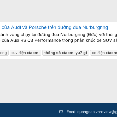
 của Audi và Porsche trên đường đua Nurburgring
h vòng chạy tại đường đua Nurburgring (Đức) với thời gi
đó của Audi RS Q8 Performance trong phân khúc xe SUV sản
ring
suv điện
xiaomi
thông
số
xiaomi
yu7
gt
xe điện
xiaom
Email:
quangcao.vnreview@g