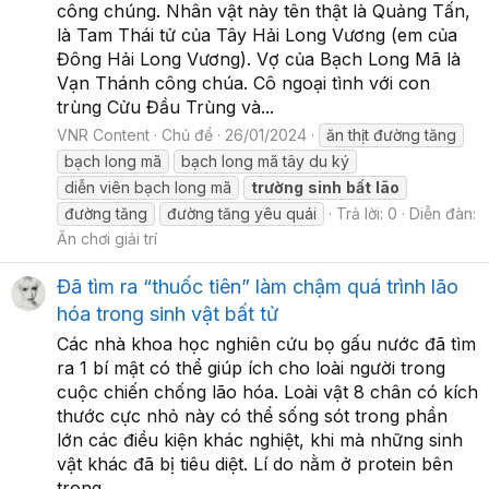
công chúng. Nhân vật này tên thật là Quảng Tấn,
là Tam Thái tử của Tây Hải Long Vương (em của
Đông Hải Long Vương). Vợ của Bạch Long Mã là
Vạn Thánh công chúa. Cô ngoại tình với con
trùng Cửu Đầu Trùng và...
VNR Content
Chủ đề
26/01/2024
ăn thịt đường tăng
bạch long mã
bạch long mã tây du ký
diễn viên bạch long mã
trường
sinh
bất
lão
đường tăng
đường tăng yêu quái
Trả lời: 0
Diễn đàn:
Ăn chơi giải trí
Đã tìm ra “thuốc tiên” làm chậm quá trình lão
hóa trong sinh vật bất tử
Các nhà khoa học nghiên cứu bọ gấu nước đã tìm
ra 1 bí mật có thể giúp ích cho loài người trong
cuộc chiến chống lão hóa. Loài vật 8 chân có kích
thước cực nhỏ này có thể sống sót trong phần
lớn các điều kiện khác nghiệt, khi mà những sinh
vật khác đã bị tiêu diệt. Lí do nằm ở protein bên
trong...