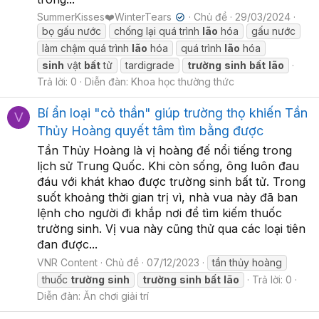
SummerKisses❤️WinterTears
Chủ đề
29/03/2024
✔
bọ gấu nước
chống lại quá trình
lão
hóa
gấu nước
làm chậm quá trình
lão
hóa
quá trình
lão
hóa
sinh
vật
bất
tử
tardigrade
trường
sinh
bất
lão
Trả lời: 0
Diễn đàn:
Khoa học thường thức
Bí ẩn loại "cỏ thần" giúp trường thọ khiến Tần
V
Thủy Hoàng quyết tâm tìm bằng được
Tần Thủy Hoàng là vị hoàng đế nổi tiếng trong
lịch sử Trung Quốc. Khi còn sống, ông luôn đau
đáu với khát khao được trường sinh bất tử. Trong
suốt khoảng thời gian trị vì, nhà vua này đã ban
lệnh cho người đi khắp nơi để tìm kiếm thuốc
trường sinh. Vị vua này cũng thử qua các loại tiên
đan được...
VNR Content
Chủ đề
07/12/2023
tần thủy hoàng
thuốc
trường
sinh
trường
sinh
bất
lão
Trả lời: 0
Diễn đàn:
Ăn chơi giải trí