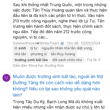
Sau khi thống nhất Trung Quốc, một trong những
việc được Tần Thủy Hoàng quan tâm và thực hiện
đầu tiên là đả kích các phần tử trí thức. Vào năm
213 trước công nguyên, nghe theo lời Lý Tư, Tần
Vương tiến hành đốt sách, thực hiện chính sách
ngu dân. Tiếp đó đến năm 212 trước công
nguyên, vì bị các...
SummerKisses❤️WinterTears
Chủ đề
03/05/2024
✔
lô
sinh
lý tư
nguyên nhân nhà tần diệt vong
nhà tần
phương sĩ
tần thủy hoàng
trường
sinh
bất
lão
đốt sách chôn nho
Trả lời: 0
Diễn đàn:
Khoa học thường thức
Muốn được trường sinh bất lão, ngoài ăn thịt
V
Đường Tăng thì còn cách nào dễ dàng hơn
không? Nếu có tại sao không yêu quái nào
làm?
Trong Tây Du Ký, Bạch Long Mã dù không xuất
hiện nhiều nhưng vẫn nhận được sự chú ý lớn từ