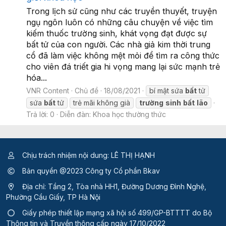
Trong lịch sử cũng như các truyền thuyết, truyện
ngụ ngôn luôn có những câu chuyện về việc tìm
kiếm thuốc trường sinh, khát vọng đạt được sự
bất tử của con người. Các nhà giả kim thời trung
cổ đã làm việc không mệt mỏi để tìm ra công thức
cho viên đá triết gia hi vọng mang lại sức mạnh trẻ
hóa...
VNR Content
Chủ đề
18/08/2021
bí mật sứa
bất
tử
sứa
bất
tử
trẻ mãi không già
trường
sinh
bất
lão
Trả lời: 0
Diễn đàn:
Khoa học thường thức
Chịu trách nhiệm nội dung: LÊ THỊ HẠNH
Bản quyền @2023 Công ty Cổ phần Bkav
Địa chỉ: Tầng 2, Tòa nhà HH1, Đường Dương Đình Nghệ,
Phường Cầu Giấy, TP Hà Nội
Giấy phép thiết lập mạng xã hội số 499/GP-BTTTT
do Bộ
Thông tin và Truyền thông cấp ngày 17/10/2022