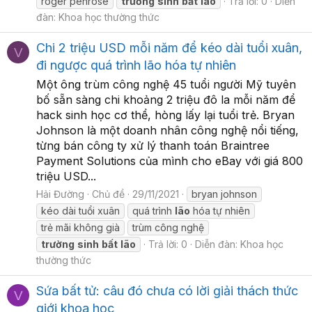
roger penrose
trường
sinh
bất
lão
Trả lời: 0
Diễn
đàn:
Khoa học thường thức
Chi 2 triệu USD mỗi năm để kéo dài tuổi xuân,
V
đi ngược quá trình lão hóa tự nhiên
Một ông trùm công nghệ 45 tuổi người Mỹ tuyên
bố sẵn sàng chi khoảng 2 triệu đô la mỗi năm để
hack sinh học cơ thể, hòng lấy lại tuổi trẻ. Bryan
Johnson là một doanh nhân công nghệ nổi tiếng,
từng bán công ty xử lý thanh toán Braintree
Payment Solutions của mình cho eBay với giá 800
triệu USD...
Hải Đường
Chủ đề
29/11/2021
bryan johnson
kéo dài tuổi xuân
quá trình
lão
hóa tự nhiên
trẻ mãi không già
trùm công nghệ
trường
sinh
bất
lão
Trả lời: 0
Diễn đàn:
Khoa học
thường thức
Sứa bất tử: câu đó chưa có lời giải thách thức
V
giới khoa học