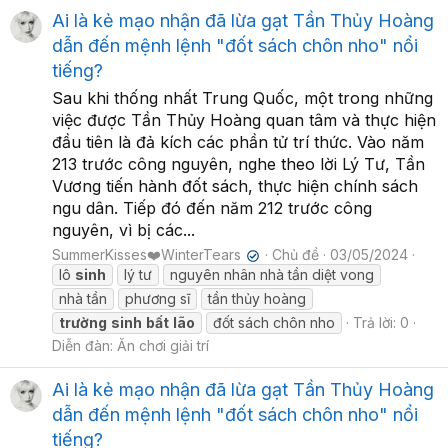
Ai là kẻ mạo nhận đã lừa gạt Tần Thủy Hoàng
dẫn đến mệnh lệnh "đốt sách chôn nho" nổi
tiếng?
Sau khi thống nhất Trung Quốc, một trong những
việc được Tần Thủy Hoàng quan tâm và thực hiện
đầu tiên là đả kích các phần tử trí thức. Vào năm
213 trước công nguyên, nghe theo lời Lý Tư, Tần
Vương tiến hành đốt sách, thực hiện chính sách
ngu dân. Tiếp đó đến năm 212 trước công
nguyên, vì bị các...
SummerKisses❤️WinterTears
Chủ đề
03/05/2024
✔
lô
sinh
lý tư
nguyên nhân nhà tần diệt vong
nhà tần
phương sĩ
tần thủy hoàng
trường
sinh
bất
lão
đốt sách chôn nho
Trả lời: 0
Diễn đàn:
Ăn chơi giải trí
Ai là kẻ mạo nhận đã lừa gạt Tần Thủy Hoàng
dẫn đến mệnh lệnh "đốt sách chôn nho" nổi
tiếng?