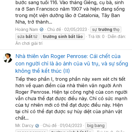
bước sang tuổi 116. Vào tháng Giêng, cụ bà, sinh
ra ở San Francisco năm 1907 và hiện đang sống
trong một viện dưỡng lão ở Catalonia, Tây Ban
Nha, trở thành...
Hoàng Nam
Chủ đề
02/05/2023
sự
trường
thọ
✔
sứa
bất
tử
trường
sinh
bất
lão
Trả lời: 0
Diễn đàn:
Ăn chơi giải trí
Nhà thiên văn Roger Penrose: Cái chết của
con người chỉ là ảo ảnh của vũ trụ, và sự sống
không thể kết thúc (II)
Tiếp theo phần I, trong phần này xem xét chi tiết
hơn về quan điểm của nhà thiên văn người Anh
Roger Penrose. Hiện tại công nghệ của con người
vẫn chưa thể đạt được điều này. Chỉ có sức mạnh
của tự nhiên mới có thể đạt được điều này. Hiện
tại chỉ có thể đạt được sự hủy diệt của phản vật
chất...
Mr. Darcy
Chủ đề
01/04/2023
big bang
✔