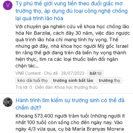
Tỷ phú thế giới vung tiền theo đuổi giấc mơ
V
trường thọ, áp dụng đủ loại công nghệ chống
lại quá trình lão hóa
Với chuyên gia nghiên cứu về khoa học chống lão
hóa Nir Barzilai, cách đây 30 năm, việc đảo ngược
quá trình lão hóa chỉ mang tính hy vọng. Thế
nhưng giờ đây, nhà khoa học người Mỹ gốc Israel
tin rằng thế giới đang trên đà biến hy vọng thành
hiện thực, tìm ra các loại thuốc biến đổi ngăn
chặn tác...
VNR Content
Chủ đề
28/07/2023
bất
tử
kéo dài tuổi thọ
trường
sinh
bất
lão
trường
thọ
Trả lời: 0
Diễn đàn:
Khoa học thường thức
Hành trình tìm kiếm sự trường sinh có thể đã
chấm dứt?
Khoảng 573.400 người trăm tuổi (những người ít
nhất 100 tuổi) còn sống cho đến ngày nay. Vào
ngày 4/3 vừa qua, cụ bà María Branyas Morera