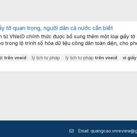
ấy tờ quan trọng, người dân cả nước cần biết
tử VNeID chính thức được bổ sung thêm một loại giấy tờ đặc
 trong lộ trình số hóa dữ liệu công dân toàn diện, cho ph
ật
trên
vneid
lý lịch tư pháp
lý lịch tư pháp
trên
vneid
ví
giấy
Email:
quangcao.vnreview@g