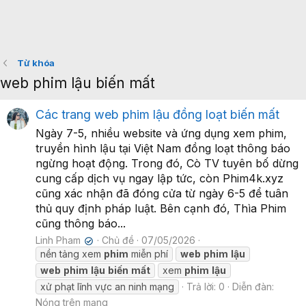
Từ khóa
web phim lậu biến mất
Các trang web phim lậu đồng loạt biến mất
Ngày 7-5, nhiều website và ứng dụng xem phim,
truyền hình lậu tại Việt Nam đồng loạt thông báo
ngừng hoạt động. Trong đó, Cò TV tuyên bố dừng
cung cấp dịch vụ ngay lập tức, còn Phim4k.xyz
cũng xác nhận đã đóng cửa từ ngày 6-5 để tuân
thủ quy định pháp luật. Bên cạnh đó, Thìa Phim
cũng thông báo...
Linh Pham
Chủ đề
07/05/2026
✔
nền tảng xem
phim
miễn phí
web
phim
lậu
web
phim
lậu
biến
mất
xem
phim
lậu
xử phạt lĩnh vực an ninh mạng
Trả lời: 0
Diễn đàn:
Nóng trên mạng