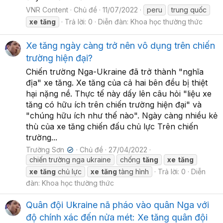
VNR Content
Chủ đề
11/07/2022
peru
trung quốc
xe
tăng
Trả lời: 0
Diễn đàn:
Khoa học thường thức
Xe tăng ngày càng trở nên vô dụng trên chiến
trường hiện đại?
Chiến trường Nga-Ukraine đã trở thành "nghĩa
địa" xe tăng. Xe tăng của cả hai bên đều bị thiệt
hại nặng nề. Thực tế này dấy lên câu hỏi "liệu xe
tăng có hữu ích trên chiến trường hiện đại" và
"chúng hữu ích như thế nào". Ngày càng nhiều kẻ
thù của xe tăng chiến đấu chủ lực Trên chiến
trường...
Trường Sơn
Chủ đề
27/04/2022
✔
chiến trường nga ukraine
chống
tăng
xe
tăng
xe
tăng
chủ lực
xe
tăng
tàng hình
Trả lời: 0
Diễn
đàn:
Khoa học thường thức
Quân đội Ukraine nã pháo vào quân Nga với
độ chính xác đến nửa mét: Xe tăng quân đội