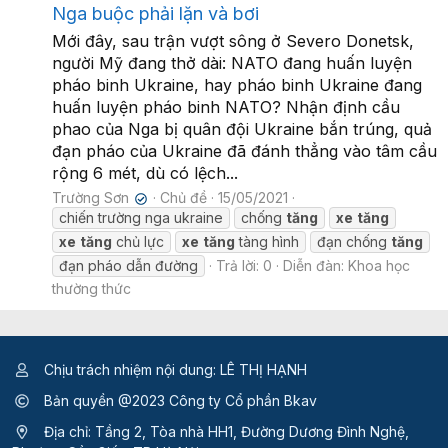
Nga buộc phải lặn và bơi
Mới đây, sau trận vượt sông ở Severo Donetsk,
người Mỹ đang thở dài: NATO đang huấn luyện
pháo binh Ukraine, hay pháo binh Ukraine đang
huấn luyện pháo binh NATO? Nhận định cầu
phao của Nga bị quân đội Ukraine bắn trúng, quả
đạn pháo của Ukraine đã đánh thẳng vào tâm cầu
rộng 6 mét, dù có lệch...
Trường Sơn
Chủ đề
15/05/2021
✔
chiến trường nga ukraine
chống
tăng
xe
tăng
xe
tăng
chủ lực
xe
tăng
tàng hình
đạn chống
tăng
đạn pháo dẫn đường
Trả lời: 0
Diễn đàn:
Khoa học
thường thức
Chịu trách nhiệm nội dung: LÊ THỊ HẠNH
Bản quyền @2023 Công ty Cổ phần Bkav
Địa chỉ: Tầng 2, Tòa nhà HH1, Đường Dương Đình Nghệ,