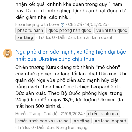
nhận kết quả kinhnh khả quan trong quý 1 năm
nay. Dù có doanh nghiệp lợi nhuận hoạt động dự
kiến giảm nhẹ, các nhà...
From Beijing with Love
Chủ đề
14/04/2025
✔
pháo tự hành
quốc phòng hàn quốc
vũ khí hàn quốc
xe
tăng
Trả lời: 0
Diễn đàn:
Làm ăn kinh doanh
Nga phô diễn sức mạnh, xe tăng hiện đại bậc
nhất của Ukraine cũng chịu thua
Chiến trường Kursk đang trở thành "mồ chôn"
của những chiếc xe tăng tối tân nhất Ukraine, khi
quân đội Nga vừa phô diễn sức mạnh hủy diệt
bằng cách "hỏa thiêu" một chiếc Leopard 2 do
Đức sản xuất. Theo Bộ Quốc phòng Nga, trong
24 giờ tính đến ngày 18/9, lực lượng Ukraine đã
mất hơn 500 binh sĩ...
Huyền Trang
Chủ đề
21/09/2024
chiến tranh nga
chiến tranh nga và ukraine
xe
tăng
xe
tang leopard
Trả lời: 0
Diễn đàn:
Nóng trên mạng