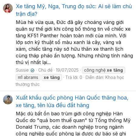
Xe tăng Mỹ, Nga, Trung đọ sức: Ai sẽ làm chủ
trận địa?
Mùa hè vừa qua, Đức đã gây choáng váng giới
quân sự thế giới khi công bố thông tin về chiếc xe
tăng KF51 Panther hoàn toàn mới của mình. Với
lớp sơn kỹ thuật số màu xanh lá cây, vàng và
xám, chiếc tăng này sở hữu thân xe thanh lịch
cùng tháp pháo ấn tượng. Nhưng những tính năng
thú vị nhất lại...
Sussie
Chủ đề
19/07/2025
công nghệ
xe
tăng
✔
m1 abrams
xe
tăng
Trả lời: 0
Diễn đàn:
Khoa học
thường thức
Xuất khẩu quốc phòng Hàn Quốc thăng hoa,
xe tăng, tên lửa đều đắt hàng
Mặc dù bất ổn bao trùm giới công nghiệp Hàn
Quốc do "quả bom thuế quan" từ Tổng thống Mỹ
Donald Trump, các doanh nghiệp trong ngành
công nghiệp quốc phòng lại được dự báo sẽ ghi