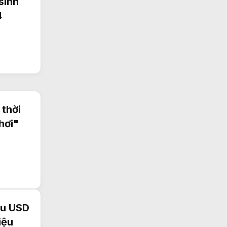
sinh
4
 thời
hơi"
ệu USD
iệu