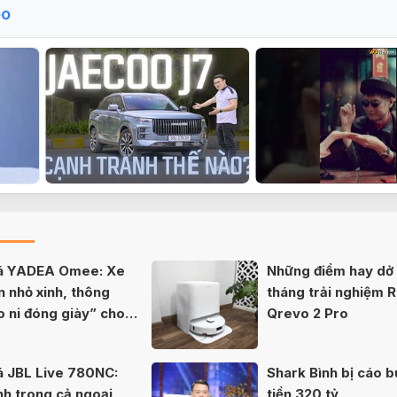
eo
iá YADEA Omee: Xe
Những điểm hay dở 
n nhỏ xinh, thông
tháng trải nghiệm 
o ni đóng giày” cho
Qrevo 2 Pro
á JBL Live 780NC:
Shark Bình bị cáo b
nh trong cả ngoại
tiền 320 tỷ