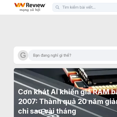
Cơn khát AI khiến giá RAM b
2007: Thành quả 20 năm giả
chỉ sau vài tháng