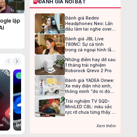
ĐÁNH GIÁ NỔI BẬT
ường
Đánh giá Redmi
ogle lập
Headphones Neo: Lần
AI
đầu làm tai nghe over-
ear, Redmi chọn cách đi
Đánh giá JBL Live
an toàn
780NC: Sự cá tính
trong cả ngoại hình lẫn
chất âm
Những điểm hay dở sau
1 tháng trải nghiệm
Roborock Qrevo 2 Pro
C
C
Đánh giá YADEA Omee:
Xe máy điện nhỏ xinh,
thông minh “đo ni đóng
giày” cho nữ sinh
Trải nghiệm TV SQD-
MiniLED C8L: màu sắc
rực rỡ chưa từng thấy ở
TV LCD
ân
@
Con voi còi
@
Nan Đắc Hữu Tình Nhân
@
Christine May
@
C
Xem thêm