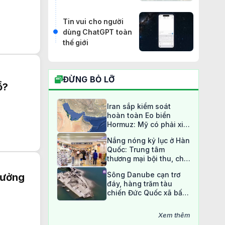
Tin vui cho người
dùng ChatGPT toàn
thế giới
ĐỪNG BỎ LỠ
ổ?
Iran sắp kiểm soát
hoàn toàn Eo biển
Hormuz: Mỹ có phải xin
phép?
Nắng nóng kỷ lục ở Hàn
Quốc: Trung tâm
thương mại bội thu, chợ
truyền thống ế ẩm
Sông Danube cạn trơ
tưởng
đáy, hàng trăm tàu
chiến Đức Quốc xã bất
ngờ lộ diện sau 80 năm
Xem thêm