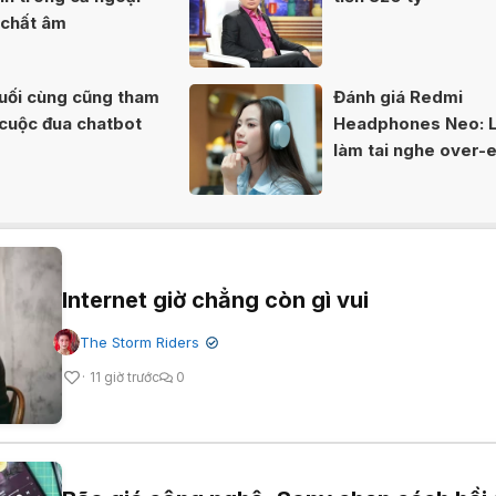
 chất âm
uối cùng cũng tham
Đánh giá Redmi
 cuộc đua chatbot
Headphones Neo: L
làm tai nghe over-e
Redmi chọn cách đi
Internet giờ chẳng còn gì vui
The Storm Riders
✔
11 giờ trước
0