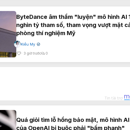
ByteDance âm thầm "luyện" mô hình AI 
nghìn tỷ tham số, tham vọng vượt mặt c
phòng thí nghiệm Mỹ
Kiều My
✔
3 giờ trước
0
Quá giỏi tìm lỗ hổng bảo mật, mô hình AI
của OpenAI bị buộc phải "bấm phanh"