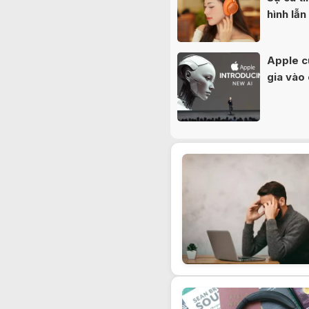
hình lẫn
Apple c
gia vào