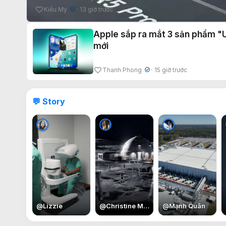
Kiều My
13 giờ trước
✔
Apple sắp ra mắt 3 sản phẩm "U
mới
Thanh Phong
15 giờ trước
✔
💬 Story
@
Lizzie
@
Christine May
@
Mạnh Quân