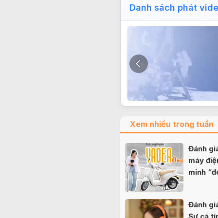
Danh sách phát vid
Xem nhiều trong tuần
Đánh g
máy điệ
minh “đ
nữ sinh
Đánh gi
Sự cá tí