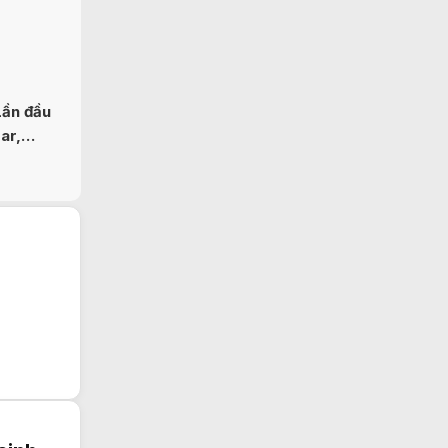
ần đầu
ar,
 an toàn