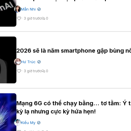
Mẫn Nhi
✔
3 giờ trước
0
2026 sẽ là năm smartphone gập bùng n
Hư Trúc
✔
3 giờ trước
0
Mạng 6G có thể chạy bằng... tơ tằm: Ý 
kỳ lạ nhưng cực kỳ hứa hẹn!
Kiều My
✔