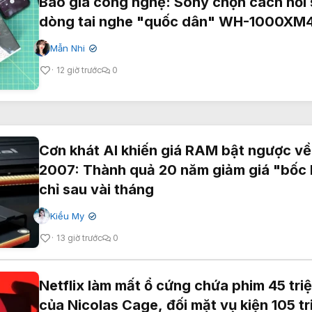
Bão giá công nghệ: Sony chọn cách hồi 
dòng tai nghe "quốc dân" WH-1000XM
Mẫn Nhi
✔
12 giờ trước
0
Cơn khát AI khiến giá RAM bật ngược về
2007: Thành quả 20 năm giảm giá "bốc 
chỉ sau vài tháng
Kiều My
✔
13 giờ trước
0
Netflix làm mất ổ cứng chứa phim 45 tri
của Nicolas Cage, đối mặt vụ kiện 105 tr