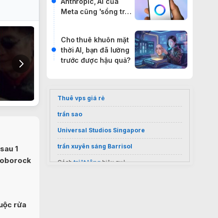
Anthropic, AI của
Meta cũng 'sổng trại'
đi báo đời internet
Cho thuê khuôn mặt
thời AI, bạn đã lường
trước được hậu quả?
Thuê vps giá rẻ
trần sao
Universal Studios Singapore
trần xuyên sáng Barrisol
sau 1
Roborock
Cách
triệt lông
hiệu quả
Sốc nặng giá
điều hoà Casper 9000
inverter
2026
Vietnam visa services
uộc rửa