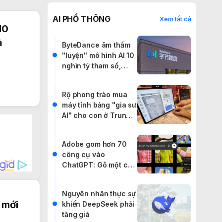
AI PHỔ THÔNG
Xem tất cả
10
ả
ByteDance âm thầm
"luyện" mô hình AI 10
nghìn tỷ tham số,
tham vọng vượt mặt
cả phòng thí nghiệm
Rộ phong trào mua
Mỹ
máy tính bảng "gia sư
AI" cho con ở Trung
Quốc
Adobe gom hơn 70
công cụ vào
ChatGPT: Gõ một câu
lệnh, cân cả
Photoshop lẫn
Nguyên nhân thực sự
Premiere
 mới
khiến DeepSeek phải
tăng giá