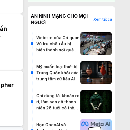
AN NINH MẠNG CHO MỌI
Xem tất cả
NGƯỜI
lần
r
Website của Cơ quan
Vũ trụ châu Âu bị
biến thành nơi quảng
cáo IPTV lậu
Mỹ muốn loại thiết bị
Trung Quốc khỏi các
trung tâm dữ liệu AI
opher
Chỉ dùng tài khoản rò
rỉ, làm sao gã thanh
niên 26 tuổi có thể
khiến cả thế giới rúng
động?
Học OpenAI và