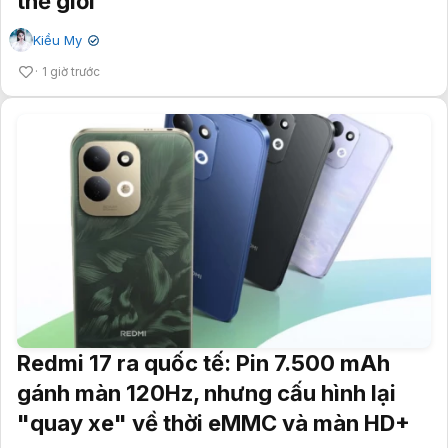
thế giới
Kiều My
✔
1 giờ trước
Redmi 17 ra quốc tế: Pin 7.500 mAh
gánh màn 120Hz, nhưng cấu hình lại
"quay xe" về thời eMMC và màn HD+