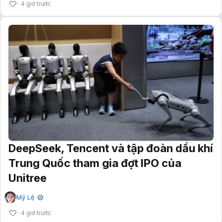
4 giờ trước
DeepSeek, Tencent và tập đoàn dầu khí
Trung Quốc tham gia đợt IPO của
Unitree
Mỹ Lệ
✔
4 giờ trước