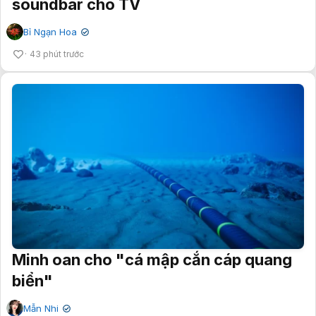
soundbar cho TV
Bỉ Ngạn Hoa
✔
43 phút trước
Minh oan cho "cá mập cắn cáp quang
biển"
Mẫn Nhi
✔