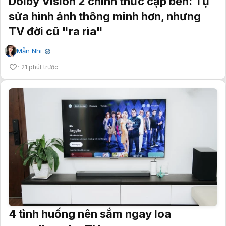
Dolby Vision 2 chính thức cập bến: Tự
sửa hình ảnh thông minh hơn, nhưng
TV đời cũ "ra rìa"
Mẫn Nhi
✔
21 phút trước
4 tình huống nên sắm ngay loa