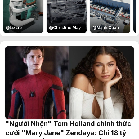
E
@
Lizzie
@
Christine May
@
Mạnh Quân
"Người Nhện" Tom Holland chính thức
cưới "Mary Jane" Zendaya: Chi 18 tỷ