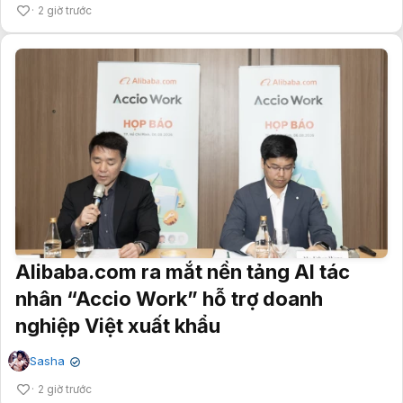
2 giờ trước
Alibaba.com ra mắt nền tảng AI tác
nhân “Accio Work” hỗ trợ doanh
nghiệp Việt xuất khẩu
Sasha
✔
2 giờ trước