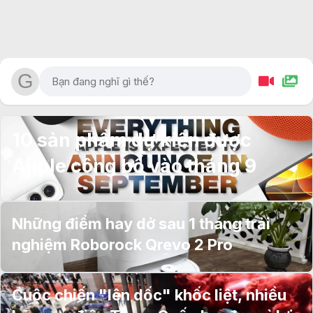
10 sản phẩm dự kiến được
Apple công bố vào tháng 9
Những điểm hay dở sau 1 tháng trải
nghiệm Roborock Qrevo 2 Pro
Cuộc chiến "lên dốc" khốc liệt, nhiều