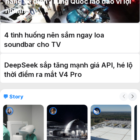
hãng xe điện Trung Quốc lao đao vì lợi
nhuận
4 tình huống nên sắm ngay loa
soundbar cho TV
DeepSeek sắp tăng mạnh giá API, hé lộ
thời điểm ra mắt V4 Pro
💬 Story