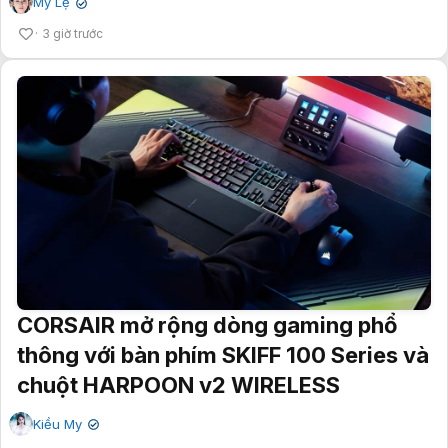
Mỹ Lệ
✔
3 giờ trước
CORSAIR mở rộng dòng gaming phổ
thông với bàn phím SKIFF 100 Series và
chuột HARPOON v2 WIRELESS
Kiều My
✔