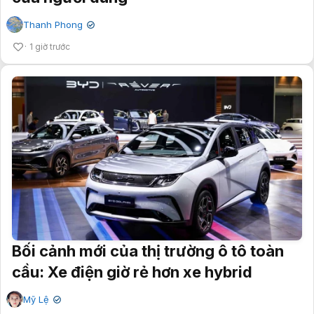
Thanh Phong
✔
1 giờ trước
Bối cảnh mới của thị trường ô tô toàn
cầu: Xe điện giờ rẻ hơn xe hybrid
Mỹ Lệ
✔