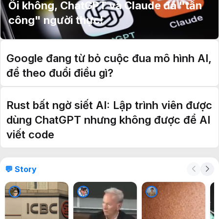
Ôi không, ChatGPT và Claude đã "tấn
công" người thực!
Google đang từ bỏ cuộc đua mô hình AI,
để theo đuổi điều gì?
Rust bất ngờ siết AI: Lập trình viên được
dùng ChatGPT nhưng không được để AI
viết code
💬 Story