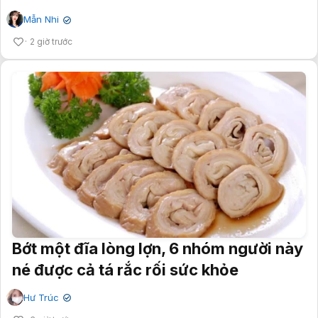
Mẫn Nhi
✔
2 giờ trước
Bớt một đĩa lòng lợn, 6 nhóm người này
né được cả tá rắc rối sức khỏe
Hư Trúc
✔