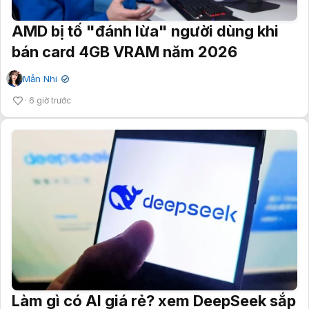
AMD bị tố "đánh lừa" người dùng khi
bán card 4GB VRAM năm 2026
Mẫn Nhi
✔
6 giờ trước
Làm gì có AI giá rẻ? xem DeepSeek sắp