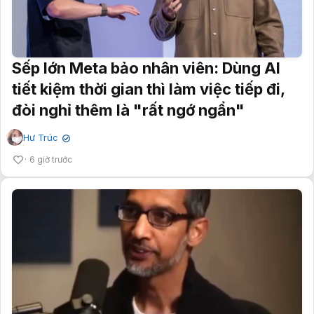
Sếp lớn Meta bảo nhân viên: Dùng AI
tiết kiệm thời gian thì làm việc tiếp đi,
đòi nghỉ thêm là "rất ngớ ngẩn"
Hư Trúc
✔
6 giờ trước