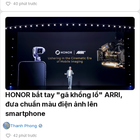
40 phút trước
HONOR bắt tay "gã khổng lồ" ARRI,
đưa chuẩn màu điện ảnh lên
smartphone
Thanh Phong
✔
42 phút trước