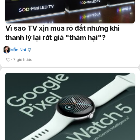
Vì sao TV xịn mua rõ đắt nhưng khi
thanh lý lại rớt giá "thảm hại"?
Mẫn Nhi
✔
7 giờ trước