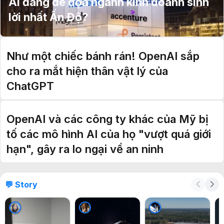
AI đang đe dọa ngành kinh doanh sinh
lời nhất Ấn Độ?
Như một chiếc bánh rán! OpenAI sắp
cho ra mắt hiện thân vật lý của
ChatGPT
OpenAI và các công ty khác của Mỹ bị
tố các mô hình AI của họ "vượt quá giới
hạn", gây ra lo ngại về an ninh
💬 Story