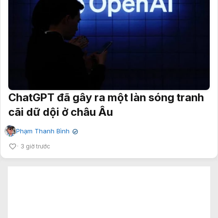
ChatGPT đã gây ra một làn sóng tranh
cãi dữ dội ở châu Âu
Phạm Thanh Bình
✔
3 giờ trước