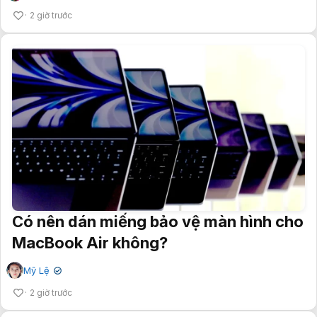
2 giờ trước
Có nên dán miếng bảo vệ màn hình cho
MacBook Air không?
Mỹ Lệ
✔
2 giờ trước