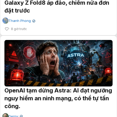
Galaxy Z Fold8 áp đảo, chiếm nửa đơn
đặt trước
Thanh Phong
✔
8 giờ trước
OpenAI tạm dừng Astra: AI đạt ngưỡng
nguy hiểm an ninh mạng, có thể tự tấn
công.
Derpy
✔