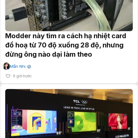
Modder này tìm ra cách hạ nhiệt card
đồ hoạ từ 70 độ xuống 28 độ, nhưng
đừng ông nào dại làm theo
Mẫn Nhi
✔
6 giờ trước